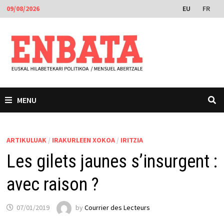
Skip
EU
FR
09/08/2026
to
content
MENU
ARTIKULUAK
/
IRAKURLEEN XOKOA
/
IRITZIA
Les gilets jaunes s’insurgent :
avec raison ?
07/01/2019
by
Courrier des Lecteurs