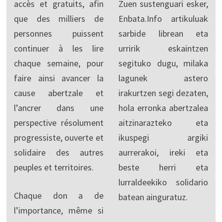
accès et gratuits, afin
Zuen sustenguari esker,
que des milliers de
Enbata.Info artikuluak
personnes puissent
sarbide librean eta
continuer à les lire
urririk eskaintzen
chaque semaine, pour
segituko dugu, milaka
faire ainsi avancer la
lagunek astero
cause abertzale et
irakurtzen segi dezaten,
l’ancrer dans une
hola erronka abertzalea
perspective résolument
aitzinarazteko eta
progressiste, ouverte et
ikuspegi argiki
solidaire des autres
aurrerakoi, ireki eta
peuples et territoires.
beste herri eta
lurraldeekiko solidario
Chaque don a de
batean ainguratuz.
l’importance, même si