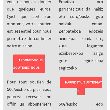
vous ne pouvez donner
Emaitza oro
que quelques euros.
garrantzitsua da, nahiz
Quel que soit son
eta euro/eusko guti
montant, votre soutien
batzuk eman.
est essentiel pour nous
Zenbatekoa edozein
permettre de continuer
heinekoa izanik ere,
notre mission.
zure laguntza
ezinbestekoa zaigu
gure eginkizuna
ABONNEZ-VOUS /
segitzeko.
SOUTENEZ-NOUS
Pour tout soutien de
HARPIDETU/SUSTENGAT
50€/eusko ou plus, vous
U
pourrez recevoir ou
offrir un abonnement
50€/eusko edo