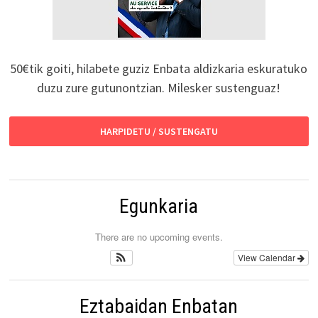
50€tik goiti, hilabete guziz Enbata aldizkaria eskuratuko
duzu zure gutunontzian. Milesker sustenguaz!
HARPIDETU / SUSTENGATU
Egunkaria
There are no upcoming events.
View Calendar
Eztabaidan Enbatan