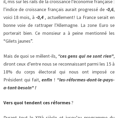
il, mis sur les rails de la croissance l’économie française :
l’indice de croissance français aurait progressé de
-0,6
,
voici 18 mois, à
-0,4
, actuellement! La France serait en
bonne voie de rattraper l’Allemagne. La zone Euro se
porterait bien. Ce monsieur a à peine mentionné les
“Gilets jaunes”.
Mais de quoi se mêlent-ils,
“
ces gens qui ne sont rien
”
,
diront ceux d’entre nous se reconnaissant parmi les 15 à
18% du corps électoral qui nous ont imposé ce
Président qui fait,
enfin
!
“
les-réformes-dont-le-pays-
a-tant-besoin
” !
Vers quoi tendent ces réformes
?
Durant tout le XIXè siècle et jusqu’au programme du