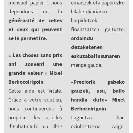
mensuel papier : nous
emaitzek eta paperezko
dépendons de la
hilabetekariaren
générosité de celles
harpidetzek
et ceux qui peuvent
finantzatzen gaituzte:
se le permettre.
ordaindu
dezaketenen
« Les choses sans prix
eskuzabaltasunaren
ont souvent une
menpe gaude.
grande valeur » Mixel
Berhocoirigoin
«Preziorik gabeko
Cette aide est vitale.
gauzek, usu, balio
Grâce à votre soutien,
handia dute» Mixel
nous continuerons à
Berhocoirigoin
proposer les articles
Laguntza hau
d'Enbata.Info en libre
ezinbestekoa zaigu.