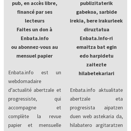
pub, en accès libre,
publizitaterik
financé par ses
gabekoa, sarbide
lecteurs
irekia, bere irakurleek
Faites un don à
diruztatua
Enbata.info
Enbata.Info-ri
ou abonnez-vous au
emaitza bat egin
mensuel papier
edo harpidetu
zaitezte
Enbata.info est un
hilabetekariari
webdomadaire
d’actualité abertzale et
Enbata.info aktualitate
progressiste, qui
abertzale eta
accompagne et
progresista aipatzen
complète la revue
duen web astekaria da,
papier et mensuelle
hilabatero argitaratzen