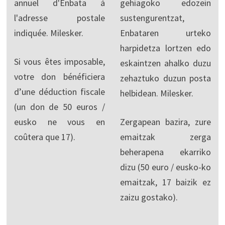
annuel d'Enbata à
gehiagoko edozein
l'adresse postale
sustengurentzat,
indiquée. Milesker.
Enbataren urteko
harpidetza lortzen edo
Si vous êtes imposable,
eskaintzen ahalko duzu
votre don bénéficiera
zehaztuko duzun posta
d’une déduction fiscale
helbidean. Milesker.
(un don de 50 euros /
eusko ne vous en
Zergapean bazira, zure
coûtera que 17).
emaitzak zerga
beherapena ekarriko
dizu (50 euro / eusko-ko
emaitzak, 17 baizik ez
zaizu gostako).