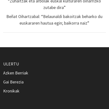
“Zuhaitzak eta arbolak euskal kulturaren oinarrizko
zutabe dira”
Beñat Oihartzabal: “Belaunaldi bakoitzak beharko du
euskararen hautua egin; baikorra naiz”
ULERTU
Azken Berriak
Gai Berezia
Kronikak