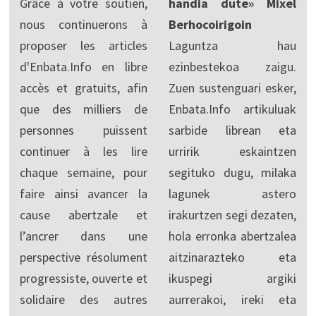
Grâce à votre soutien,
handia dute» Mixel
nous continuerons à
Berhocoirigoin
proposer les articles
Laguntza hau
d'Enbata.Info en libre
ezinbestekoa zaigu.
accès et gratuits, afin
Zuen sustenguari esker,
que des milliers de
Enbata.Info artikuluak
personnes puissent
sarbide librean eta
continuer à les lire
urririk eskaintzen
chaque semaine, pour
segituko dugu, milaka
faire ainsi avancer la
lagunek astero
cause abertzale et
irakurtzen segi dezaten,
l’ancrer dans une
hola erronka abertzalea
perspective résolument
aitzinarazteko eta
progressiste, ouverte et
ikuspegi argiki
solidaire des autres
aurrerakoi, ireki eta