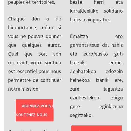
peuples et territoires.
beste herri eta
lurraldeekiko solidario
Chaque don a de
batean ainguratuz.
l’importance, même si
vous ne pouvez donner
Emaitza oro
que quelques euros.
garrantzitsua da, nahiz
Quel que soit son
eta euro/eusko guti
montant, votre soutien
batzuk eman.
est essentiel pour nous
Zenbatekoa edozein
permettre de continuer
heinekoa izanik ere,
notre mission.
zure laguntza
ezinbestekoa zaigu
gure eginkizuna
ABONNEZ-VOUS /
segitzeko.
SOUTENEZ-NOUS