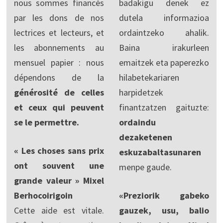
nous sommes financés
badakigu denek ez
par les dons de nos
dutela informazioa
lectrices et lecteurs, et
ordaintzeko ahalik.
les abonnements au
Baina irakurleen
mensuel papier : nous
emaitzek eta paperezko
dépendons de la
hilabetekariaren
générosité de celles
harpidetzek
et ceux qui peuvent
finantzatzen gaituzte:
se le permettre.
ordaindu
dezaketenen
« Les choses sans prix
eskuzabaltasunaren
ont souvent une
menpe gaude.
grande valeur » Mixel
Berhocoirigoin
«Preziorik gabeko
Cette aide est vitale.
gauzek, usu, balio