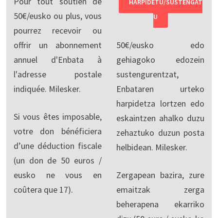
Pour tout soutien de
HARPIDETU/SUSTENGAT
50€/eusko ou plus, vous
U
pourrez recevoir ou
offrir un abonnement
50€/eusko edo
annuel d'Enbata à
gehiagoko edozein
l'adresse postale
sustengurentzat,
indiquée. Milesker.
Enbataren urteko
harpidetza lortzen edo
Si vous êtes imposable,
eskaintzen ahalko duzu
votre don bénéficiera
zehaztuko duzun posta
d’une déduction fiscale
helbidean. Milesker.
(un don de 50 euros /
eusko ne vous en
Zergapean bazira, zure
coûtera que 17).
emaitzak zerga
beherapena ekarriko