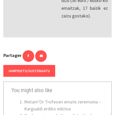
dizu (50 euro / eusko-ko
emaitzak, 17 baizik ez
zaizu gostako).
Partager
HARPIDETU/SUSTENGATU
You might also like
Metam’Or Trofeoen emate zeremonia –
Kargualdi erdiko edizioa