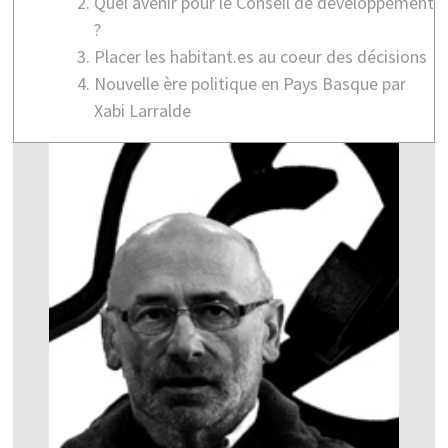
Quel avenir pour le Conseil de développement
?
Placer les habitant.es au coeur des décisions
Nouvelle ère politique en Pays Basque par
Xabi Larralde