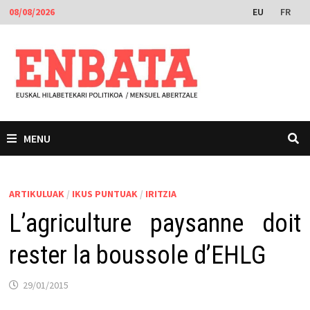
Skip
EU
FR
08/08/2026
to
content
MENU
ARTIKULUAK
/
IKUS PUNTUAK
/
IRITZIA
L’agriculture paysanne doit
rester la boussole d’EHLG
29/01/2015