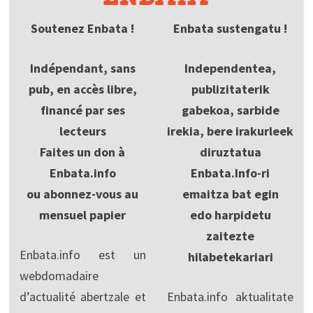
Soutenez Enbata !
Enbata sustengatu !
Indépendant, sans
Independentea,
pub, en accès libre,
publizitaterik
financé par ses
gabekoa, sarbide
lecteurs
irekia, bere irakurleek
Faites un don à
diruztatua
Enbata.info
Enbata.Info-ri
ou abonnez-vous au
emaitza bat egin
mensuel papier
edo harpidetu
zaitezte
Enbata.info est un
hilabetekariari
webdomadaire
d’actualité abertzale et
Enbata.info aktualitate