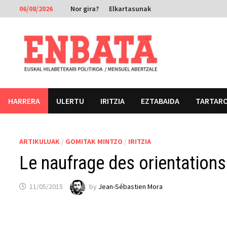
Skip
06/08/2026
Nor gira?
Elkartasunak
to
content
HARRERA
ULERTU
IRITZIA
EZTABAIDA
TARTAR
ARTIKULUAK
/
GOMITAK MINTZO
/
IRITZIA
Le naufrage des orientations
11/05/2015
by
Jean-Sébastien Mora