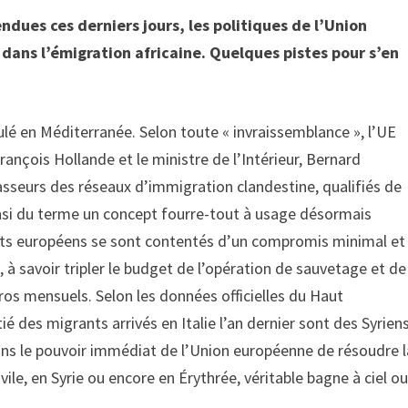
dues ces derniers jours, les politiques de l’Union
dans l’émigration africaine. Quelques pistes pour s’en
ulé en Méditerranée. Selon toute « invraissemblance », l’UE
ançois Hollande et le ministre de l’Intérieur, Bernard
passeurs des réseaux d’immigration clandestine, qualifiés de
 ainsi du terme un concept fourre-tout à usage désormais
États européens se sont contentés d’un compromis minimal et
, à savoir tripler le budget de l’opération de sauvetage et de
euros mensuels. Selon les données officielles du Haut
é des migrants arrivés en Italie l’an dernier sont des Syriens
dans le pouvoir immédiat de l’Union européenne de résoudre l
ile, en Syrie ou encore en Érythrée, véritable bagne à ciel o