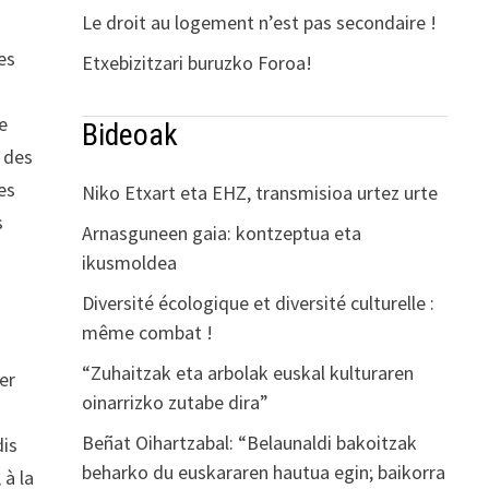
Le droit au logement n’est pas secondaire !
des
Etxebizitzari buruzko Foroa!
s
e
Bideoak
t des
les
Niko Etxart eta EHZ, transmisioa urtez urte
s
Arnasguneen gaia: kontzeptua eta
ikusmoldea
Diversité écologique et diversité culturelle :
même combat !
“Zuhaitzak eta arbolak euskal kulturaren
er
oinarrizko zutabe dira”
Beñat Oihartzabal: “Belaunaldi bakoitzak
dis
beharko du euskararen hautua egin; baikorra
 à la