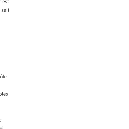
r est
 sait
rôle
oles
c
ui