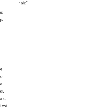
naiz”
es
 par
le
s-
la
es,
urs,
i est