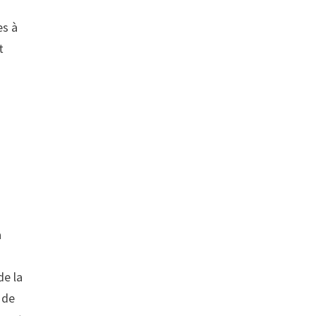
es à
t
a
de la
 de