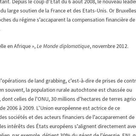
tant. Depuis le coup d’État du 6 août 2008, le nouveau leade
u large soutien de la France et des Etats-Unis. Or Bruxelles
roches du régime s’accaparent la compensation financière de
.
lle en Afrique »,
Le Monde diplomatique
, novembre 2012.
’opérations de land grabbing, c’est-à-dire de prises de cont
ien souvent, la population rurale autochtone est chassée ou
 dont celles de l’ONU, 30 millions d’hectares de terres agric
de 2006 à 2009. L’Union européenne est actrice de ce
des sociétés et des acteurs financiers de l’accaparement de
 les intérêts des États européens s’alignent directement ave
alien, par exemple, détient 30% du géant de l’énergie, ENI, q