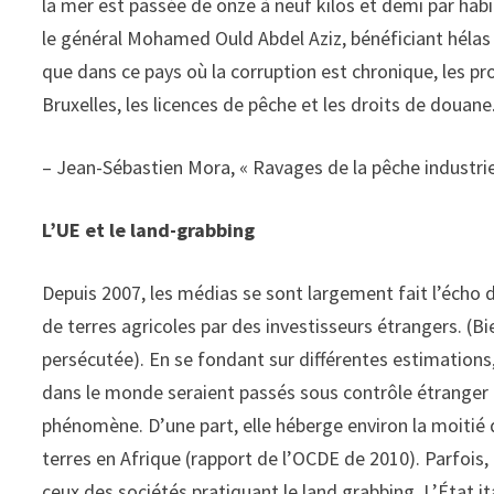
la mer est passée de onze à neuf kilos et demi par habi
le général Mohamed Ould Abdel Aziz, bénéficiant hélas d
que dans ce pays où la corruption est chronique, les p
Bruxelles, les licences de pêche et les droits de douane
– Jean-Sébastien Mora, « Ravages de la pêche industrie
L’UE et le land-grabbing
Depuis 2007, les médias se sont largement fait l’écho d
de terres agricoles par des investisseurs étrangers. (B
persécutée). En se fondant sur différentes estimations,
dans le monde seraient passés sous contrôle étranger 
phénomène. D’une part, elle héberge environ la moitié 
terres en Afrique (rapport de l’OCDE de 2010). Parfois,
ceux des sociétés pratiquant le land grabbing. L’État it