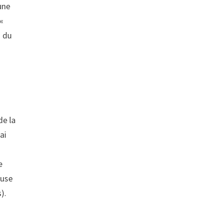
une
«
s du
de la
ai
e
ause
).