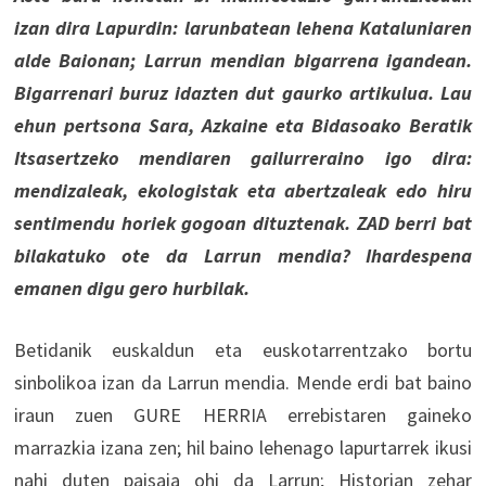
izan dira Lapurdin: larunbatean lehena Kataluniaren
alde Baionan; Larrun mendian bigarrena igandean.
Bigarrenari buruz idazten dut gaurko artikulua. Lau
ehun pertsona Sara, Azkaine eta Bidasoako Beratik
Itsasertzeko mendiaren gailurreraino igo dira:
mendizaleak, ekologistak eta abertzaleak edo hiru
sentimendu horiek gogoan dituztenak. ZAD berri bat
bilakatuko ote da Larrun mendia? Ihardespena
emanen digu gero hurbilak.
Betidanik euskaldun eta euskotarrentzako bortu
sinbolikoa izan da Larrun mendia. Mende erdi bat baino
iraun zuen GURE HERRIA errebistaren gaineko
marrazkia izana zen; hil baino lehenago lapurtarrek ikusi
nahi duten paisaia ohi da Larrun; Historian zehar