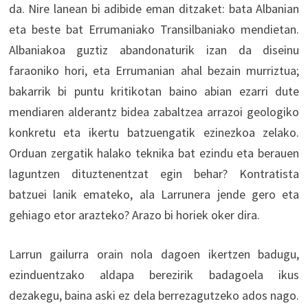
da. Nire lanean bi adibide eman ditzaket: bata Albanian
eta beste bat Errumaniako Transilbaniako mendietan.
Albaniakoa guztiz abandonaturik izan da diseinu
faraoniko hori, eta Errumanian ahal bezain murriztua;
bakarrik bi puntu kritikotan baino abian ezarri dute
mendiaren alderantz bidea zabaltzea arrazoi geologiko
konkretu eta ikertu batzuengatik ezinezkoa zelako.
Orduan zergatik halako teknika bat ezindu eta berauen
laguntzen dituztenentzat egin behar? Kontratista
batzuei lanik emateko, ala Larrunera jende gero eta
gehiago etor arazteko? Arazo bi horiek oker dira.
Larrun gailurra orain nola dagoen ikertzen badugu,
ezinduentzako aldapa berezirik badagoela ikus
dezakegu, baina aski ez dela berrezagutzeko ados nago.