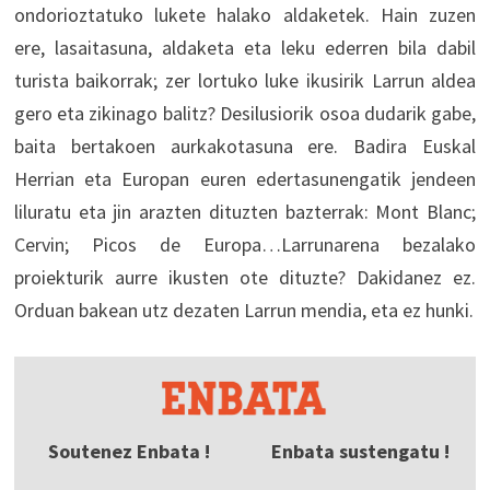
ondorioztatuko lukete halako aldaketek. Hain zuzen
ere, lasaitasuna, aldaketa eta leku ederren bila dabil
turista baikorrak; zer lortuko luke ikusirik Larrun aldea
gero eta zikinago balitz? Desilusiorik osoa dudarik gabe,
baita bertakoen aurkakotasuna ere. Badira Euskal
Herrian eta Europan euren edertasunengatik jendeen
liluratu eta jin arazten dituzten bazterrak: Mont Blanc;
Cervin; Picos de Europa…Larrunarena bezalako
proiekturik aurre ikusten ote dituzte? Dakidanez ez.
Orduan bakean utz dezaten Larrun mendia, eta ez hunki.
Soutenez Enbata !
Enbata sustengatu !