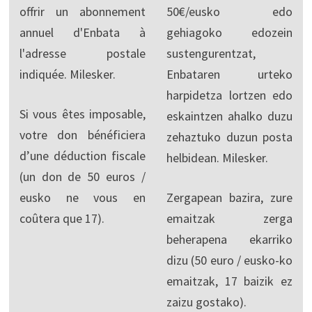
offrir un abonnement
50€/eusko edo
annuel d'Enbata à
gehiagoko edozein
l'adresse postale
sustengurentzat,
indiquée. Milesker.
Enbataren urteko
harpidetza lortzen edo
Si vous êtes imposable,
eskaintzen ahalko duzu
votre don bénéficiera
zehaztuko duzun posta
d’une déduction fiscale
helbidean. Milesker.
(un don de 50 euros /
eusko ne vous en
Zergapean bazira, zure
coûtera que 17).
emaitzak zerga
beherapena ekarriko
dizu (50 euro / eusko-ko
emaitzak, 17 baizik ez
zaizu gostako).