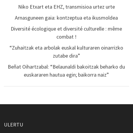
Niko Etxart eta EHZ, transmisioa urtez urte
Arnasguneen gaia: kontzeptua eta ikusmoldea
Diversité écologique et diversité culturelle : même
combat !
“Zuhaitzak eta arbolak euskal kulturaren oinarrizko
zutabe dira”
Beñat Oihartzabal: “Belaunaldi bakoitzak beharko du
euskararen hautua egin; baikorra naiz”
ULERTU