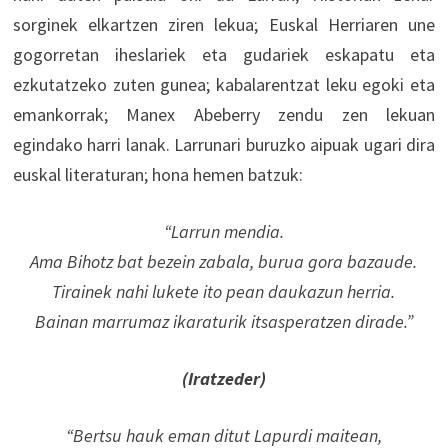
sorginek elkartzen ziren lekua; Euskal Herriaren une
gogorretan iheslariek eta gudariek eskapatu eta
ezkutatzeko zuten gunea; kabalarentzat leku egoki eta
emankorrak; Manex Abeberry zendu zen lekuan
egindako harri lanak. Larrunari buruzko aipuak ugari dira
euskal literaturan; hona hemen batzuk:
“Larrun mendia.
Ama Bihotz bat bezein zabala, burua gora bazaude.
Tirainek nahi lukete ito pean daukazun herria.
Bainan marrumaz ikaraturik itsasperatzen dirade.”
(Iratzeder)
“Bertsu hauk eman ditut Lapurdi maitean,