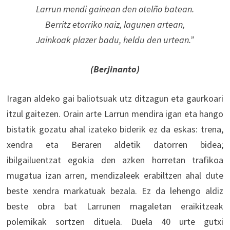
Larrun mendi gainean den otelño batean.
Berritz etorriko naiz, lagunen artean,
Jainkoak plazer badu, heldu den urtean.”
(Berjinanto)
Iragan aldeko gai baliotsuak utz ditzagun eta gaurkoari
itzul gaitezen. Orain arte Larrun mendira igan eta hango
bistatik gozatu ahal izateko biderik ez da eskas: trena,
xendra eta Beraren aldetik datorren bidea;
ibilgailuentzat egokia den azken horretan trafikoa
mugatua izan arren, mendizaleek erabiltzen ahal dute
beste xendra markatuak bezala. Ez da lehengo aldiz
beste obra bat Larrunen magaletan eraikitzeak
polemikak sortzen dituela. Duela 40 urte gutxi