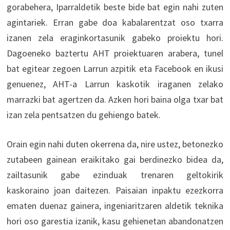
gorabehera, Iparraldetik beste bide bat egin nahi zuten
agintariek. Erran gabe doa kabalarentzat oso txarra
izanen zela eraginkortasunik gabeko proiektu hori.
Dagoeneko baztertu AHT proiektuaren arabera, tunel
bat egitear zegoen Larrun azpitik eta Facebook en ikusi
genuenez, AHT-a Larrun kaskotik iraganen zelako
marrazki bat agertzen da. Azken hori baina olga txar bat
izan zela pentsatzen du gehiengo batek.
Orain egin nahi duten okerrena da, nire ustez, betonezko
zutabeen gainean eraikitako gai berdinezko bidea da,
zailtasunik gabe ezinduak trenaren geltokirik
kaskoraino joan daitezen. Paisaian inpaktu ezezkorra
ematen duenaz gainera, ingeniaritzaren aldetik teknika
hori oso garestia izanik, kasu gehienetan abandonatzen