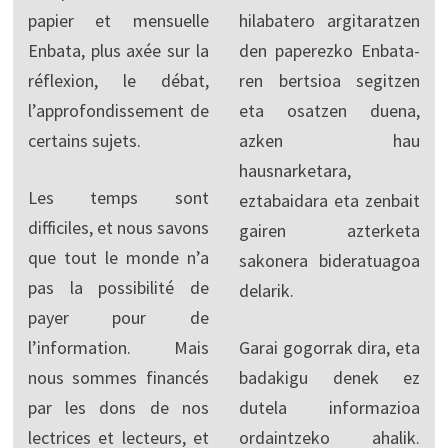
papier et mensuelle
hilabatero argitaratzen
Enbata, plus axée sur la
den paperezko Enbata-
réflexion, le débat,
ren bertsioa segitzen
l’approfondissement de
eta osatzen duena,
certains sujets.
azken hau
hausnarketara,
Les temps sont
eztabaidara eta zenbait
difficiles, et nous savons
gairen azterketa
que tout le monde n’a
sakonera bideratuagoa
pas la possibilité de
delarik.
payer pour de
l’information. Mais
Garai gogorrak dira, eta
nous sommes financés
badakigu denek ez
par les dons de nos
dutela informazioa
lectrices et lecteurs, et
ordaintzeko ahalik.