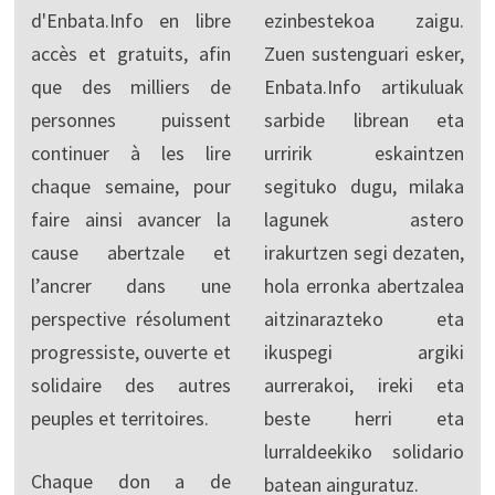
d'Enbata.Info en libre
ezinbestekoa zaigu.
accès et gratuits, afin
Zuen sustenguari esker,
que des milliers de
Enbata.Info artikuluak
personnes puissent
sarbide librean eta
continuer à les lire
urririk eskaintzen
chaque semaine, pour
segituko dugu, milaka
faire ainsi avancer la
lagunek astero
cause abertzale et
irakurtzen segi dezaten,
l’ancrer dans une
hola erronka abertzalea
perspective résolument
aitzinarazteko eta
progressiste, ouverte et
ikuspegi argiki
solidaire des autres
aurrerakoi, ireki eta
peuples et territoires.
beste herri eta
lurraldeekiko solidario
Chaque don a de
batean ainguratuz.