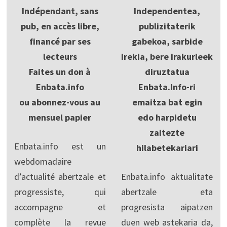
Indépendant, sans
Independentea,
pub, en accès libre,
publizitaterik
financé par ses
gabekoa, sarbide
lecteurs
irekia, bere irakurleek
Faites un don à
diruztatua
Enbata.info
Enbata.Info-ri
ou abonnez-vous au
emaitza bat egin
mensuel papier
edo harpidetu
zaitezte
Enbata.info est un
hilabetekariari
webdomadaire
d’actualité abertzale et
Enbata.info aktualitate
progressiste, qui
abertzale eta
accompagne et
progresista aipatzen
complète la revue
duen web astekaria da,