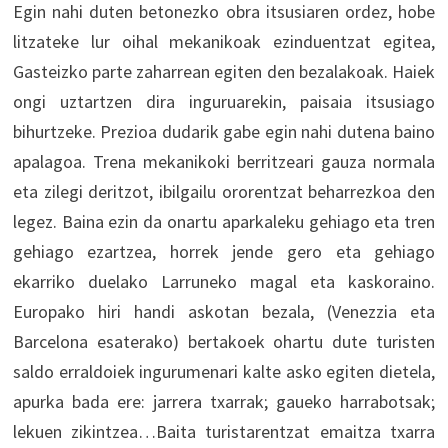
Egin nahi duten betonezko obra itsusiaren ordez, hobe
litzateke lur oihal mekanikoak ezinduentzat egitea,
Gasteizko parte zaharrean egiten den bezalakoak. Haiek
ongi uztartzen dira inguruarekin, paisaia itsusiago
bihurtzeke. Prezioa dudarik gabe egin nahi dutena baino
apalagoa. Trena mekanikoki berritzeari gauza normala
eta zilegi deritzot, ibilgailu ororentzat beharrezkoa den
legez. Baina ezin da onartu aparkaleku gehiago eta tren
gehiago ezartzea, horrek jende gero eta gehiago
ekarriko duelako Larruneko magal eta kaskoraino.
Europako hiri handi askotan bezala, (Venezzia eta
Barcelona esaterako) bertakoek ohartu dute turisten
saldo erraldoiek ingurumenari kalte asko egiten dietela,
apurka bada ere: jarrera txarrak; gaueko harrabotsak;
lekuen zikintzea…Baita turistarentzat emaitza txarra