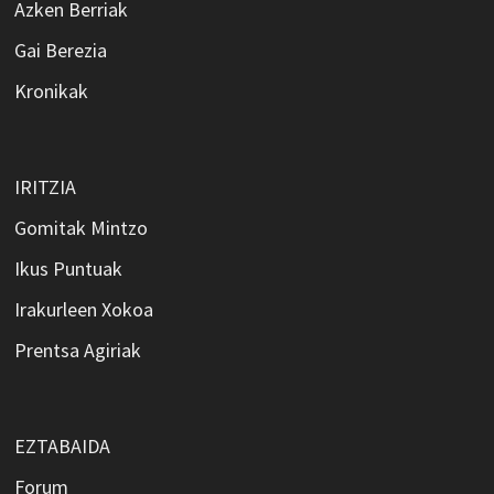
Azken Berriak
Gai Berezia
Kronikak
IRITZIA
Gomitak Mintzo
Ikus Puntuak
Irakurleen Xokoa
Prentsa Agiriak
EZTABAIDA
Forum