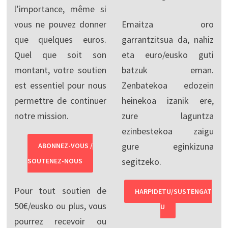
l’importance, même si
vous ne pouvez donner
Emaitza oro
que quelques euros.
garrantzitsua da, nahiz
Quel que soit son
eta euro/eusko guti
montant, votre soutien
batzuk eman.
est essentiel pour nous
Zenbatekoa edozein
permettre de continuer
heinekoa izanik ere,
notre mission.
zure laguntza
ezinbestekoa zaigu
gure eginkizuna
ABONNEZ-VOUS /
segitzeko.
SOUTENEZ-NOUS
Pour tout soutien de
HARPIDETU/SUSTENGAT
50€/eusko ou plus, vous
U
pourrez recevoir ou