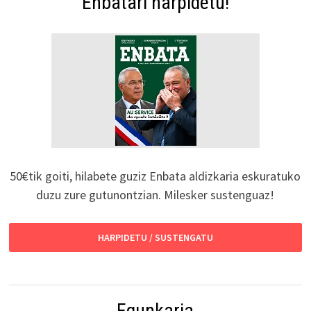
Enbatari harpidetu!
50€tik goiti, hilabete guziz Enbata aldizkaria eskuratuko
duzu zure gutunontzian. Milesker sustenguaz!
HARPIDETU / SUSTENGATU
Egunkaria