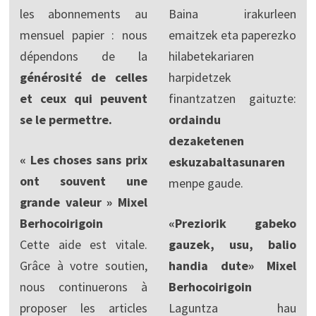
les abonnements au
Baina irakurleen
mensuel papier : nous
emaitzek eta paperezko
dépendons de la
hilabetekariaren
générosité de celles
harpidetzek
et ceux qui peuvent
finantzatzen gaituzte:
se le permettre.
ordaindu
dezaketenen
« Les choses sans prix
eskuzabaltasunaren
ont souvent une
menpe gaude.
grande valeur » Mixel
Berhocoirigoin
«Preziorik gabeko
Cette aide est vitale.
gauzek, usu, balio
Grâce à votre soutien,
handia dute» Mixel
nous continuerons à
Berhocoirigoin
proposer les articles
Laguntza hau