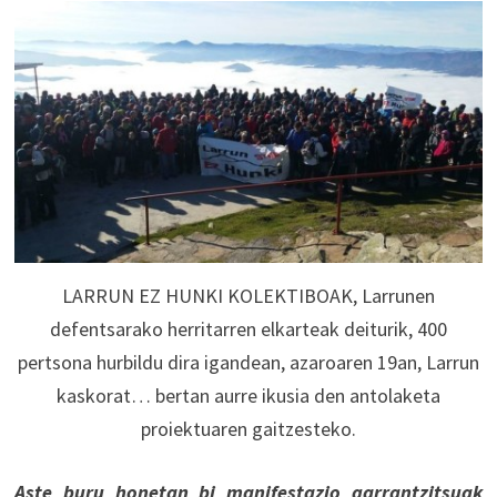
LARRUN EZ HUNKI KOLEKTIBOAK, Larrunen
defentsarako herritarren elkarteak deiturik, 400
pertsona hurbildu dira igandean, azaroaren 19an, Larrun
kaskorat… bertan aurre ikusia den antolaketa
proiektuaren gaitzesteko.
Aste buru honetan bi manifestazio garrantzitsuak