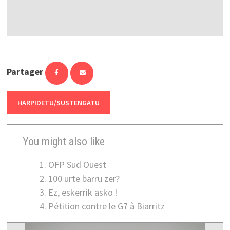
Partager
HARPIDETU/SUSTENGATU
You might also like
OFP Sud Ouest
100 urte barru zer?
Ez, eskerrik asko !
Pétition contre le G7 à Biarritz