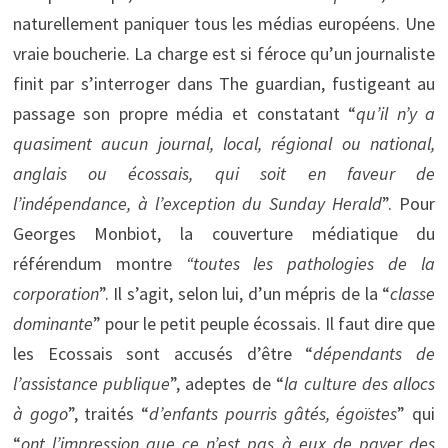
naturellement paniquer tous les médias européens. Une
vraie boucherie. La charge est si féroce qu’un journaliste
finit par s’interroger dans The guardian, fustigeant au
passage son propre média et constatant “
qu’il n’y a
quasiment aucun journal, local, régional ou national,
anglais ou écossais, qui soit en faveur de
l’indépendance, à l’exception du Sunday Herald
”. Pour
Georges Monbiot, la couverture médiatique du
référendum montre
“toutes les pathologies de la
corporation
”. Il s’agit, selon lui, d’un mépris de la “
classe
dominante
” pour le petit peuple écossais. Il faut dire que
les Ecossais sont accusés d’être “
dépendants de
l’assistance publique
”, adeptes de “
la culture des allocs
à gogo
”, traités “
d’enfants pourris gâtés, égoïstes
” qui
“
ont l’impression que ce n’est pas à eux de payer des