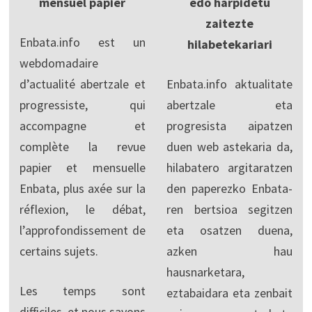
mensuel papier
edo harpidetu
zaitezte
Enbata.info est un
hilabetekariari
webdomadaire
d’actualité abertzale et
Enbata.info aktualitate
progressiste, qui
abertzale eta
accompagne et
progresista aipatzen
complète la revue
duen web astekaria da,
papier et mensuelle
hilabatero argitaratzen
Enbata, plus axée sur la
den paperezko Enbata-
réflexion, le débat,
ren bertsioa segitzen
l’approfondissement de
eta osatzen duena,
certains sujets.
azken hau
hausnarketara,
Les temps sont
eztabaidara eta zenbait
difficiles, et nous savons