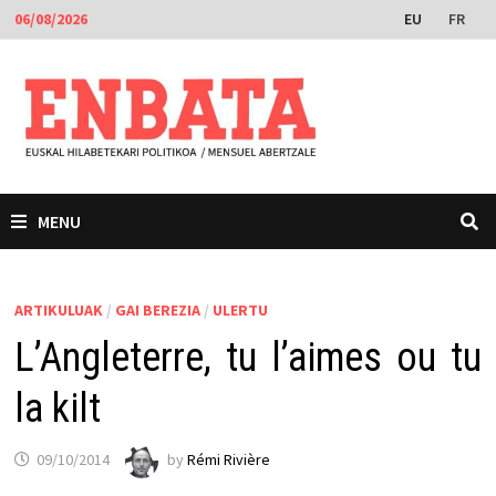
Skip
EU
FR
06/08/2026
to
content
MENU
ARTIKULUAK
/
GAI BEREZIA
/
ULERTU
L’Angleterre, tu l’aimes ou tu
la kilt
09/10/2014
by
Rémi Rivière