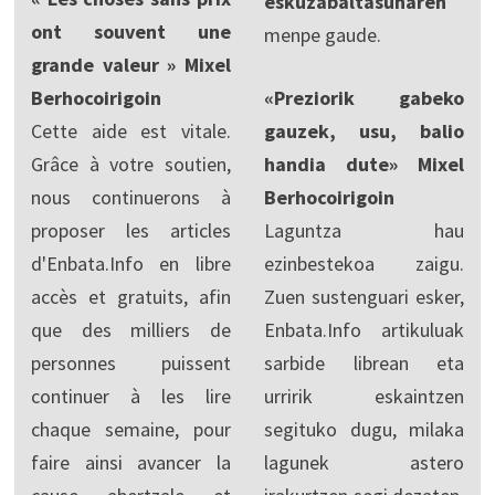
eskuzabaltasunaren
ont souvent une
menpe gaude.
grande valeur » Mixel
Berhocoirigoin
«Preziorik gabeko
Cette aide est vitale.
gauzek, usu, balio
Grâce à votre soutien,
handia dute» Mixel
nous continuerons à
Berhocoirigoin
proposer les articles
Laguntza hau
d'Enbata.Info en libre
ezinbestekoa zaigu.
accès et gratuits, afin
Zuen sustenguari esker,
que des milliers de
Enbata.Info artikuluak
personnes puissent
sarbide librean eta
continuer à les lire
urririk eskaintzen
chaque semaine, pour
segituko dugu, milaka
faire ainsi avancer la
lagunek astero