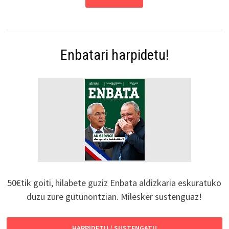
Enbatari harpidetu!
50€tik goiti, hilabete guziz Enbata aldizkaria eskuratuko
duzu zure gutunontzian. Milesker sustenguaz!
HARPIDETU / SUSTENGATU