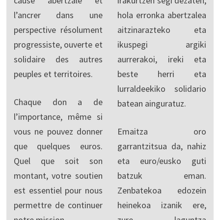
cause abertzale et
irakurtzen segi dezaten,
l’ancrer dans une
hola erronka abertzalea
perspective résolument
aitzinarazteko eta
progressiste, ouverte et
ikuspegi argiki
solidaire des autres
aurrerakoi, ireki eta
peuples et territoires.
beste herri eta
lurraldeekiko solidario
Chaque don a de
batean ainguratuz.
l’importance, même si
vous ne pouvez donner
Emaitza oro
que quelques euros.
garrantzitsua da, nahiz
Quel que soit son
eta euro/eusko guti
montant, votre soutien
batzuk eman.
est essentiel pour nous
Zenbatekoa edozein
permettre de continuer
heinekoa izanik ere,
notre mission.
zure laguntza