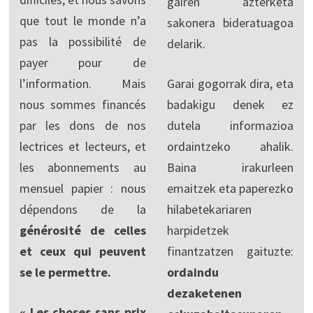
gairen azterketa
que tout le monde n’a
sakonera bideratuagoa
pas la possibilité de
delarik.
payer pour de
l’information. Mais
Garai gogorrak dira, eta
nous sommes financés
badakigu denek ez
par les dons de nos
dutela informazioa
lectrices et lecteurs, et
ordaintzeko ahalik.
les abonnements au
Baina irakurleen
mensuel papier : nous
emaitzek eta paperezko
dépendons de la
hilabetekariaren
générosité de celles
harpidetzek
et ceux qui peuvent
finantzatzen gaituzte:
se le permettre.
ordaindu
dezaketenen
« Les choses sans prix