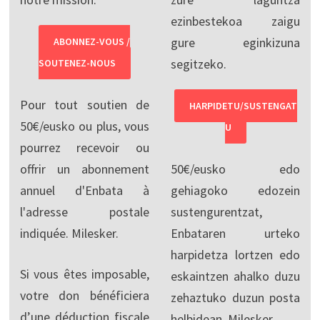
ezinbestekoa zaigu
gure eginkizuna
ABONNEZ-VOUS /
segitzeko.
SOUTENEZ-NOUS
Pour tout soutien de
HARPIDETU/SUSTENGAT
50€/eusko ou plus, vous
U
pourrez recevoir ou
offrir un abonnement
50€/eusko edo
annuel d'Enbata à
gehiagoko edozein
l'adresse postale
sustengurentzat,
indiquée. Milesker.
Enbataren urteko
harpidetza lortzen edo
Si vous êtes imposable,
eskaintzen ahalko duzu
votre don bénéficiera
zehaztuko duzun posta
d’une déduction fiscale
helbidean. Milesker.