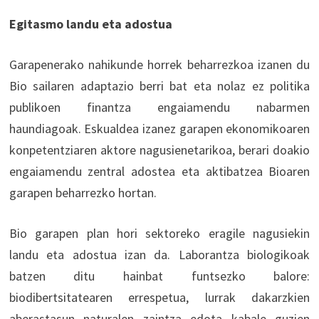
Egitasmo landu eta adostua
Garapenerako nahikunde horrek beharrezkoa izanen du
Bio sailaren adaptazio berri bat eta nolaz ez politika
publikoen finantza engaiamendu nabarmen
haundiagoak. Eskualdea izanez garapen ekonomikoaren
konpetentziaren aktore nagusienetarikoa, berari doakio
engaiamendu zentral adostea eta aktibatzea Bioaren
garapen beharrezko hortan.
Bio garapen plan hori sektoreko eragile nagusiekin
landu eta adostua izan da. Laborantza biologikoak
batzen ditu hainbat funtsezko balore:
biodibertsitatearen errespetua, lurrak dakarzkien
aberastasun naturalen zaintza edota kabale guzien