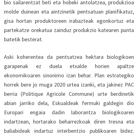
bio sailarentzat beti eta hobeki antolatzea, produkzioa
molde duinean eta aintzinetik pentsatuan planifikatuz,
gisa hortan produktoreen irabazteak egonkortuz eta
partekatze orekatua zainduz produkzio katearen punta
batetik besterat.
Aski koherentea da pentsatzea hektara biologikoen
garapenak ez duela etxalde horien apaltze
ekonomikoaren sinonimo izan behar. Plan estrategiko
horrek bere jo muga 2020 urtea izanki, eta jakinez PAC
berria (Politique Agricole Commune) urte berdinetik
abian jarriko dela, Eskualdeak fermuki galdegin dio
Europari engaia dadin laborantza biologikoaren
indartzean, hortarako beharrezkoak diren tresna eta
baliabideak indartuz interbentzio publikoaren bidez.