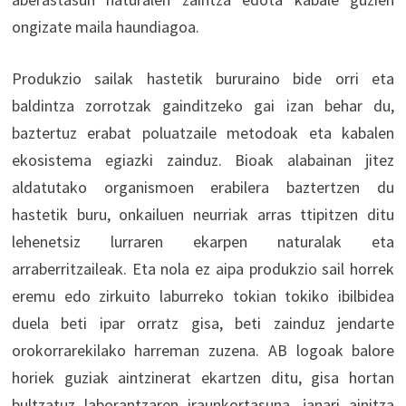
ongizate maila haundiagoa.
Produkzio sailak hastetik bururaino bide orri eta
baldintza zorrotzak gainditzeko gai izan behar du,
baztertuz erabat poluatzaile metodoak eta kabalen
ekosistema egiazki zainduz. Bioak alabainan jitez
aldatutako organismoen erabilera baztertzen du
hastetik buru, onkailuen neurriak arras ttipitzen ditu
lehenetsiz lurraren ekarpen naturalak eta
arraberritzaileak. Eta nola ez aipa produkzio sail horrek
eremu edo zirkuito laburreko tokian tokiko ibilbidea
duela beti ipar orratz gisa, beti zainduz jendarte
orokorrarekilako harreman zuzena. AB logoak balore
horiek guziak aintzinerat ekartzen ditu, gisa hortan
bultzatuz laborantzaren iraunkortasuna, janari ainitza