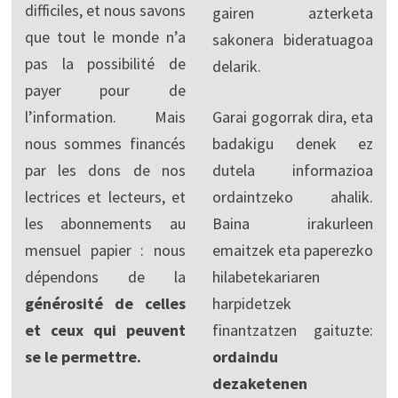
difficiles, et nous savons
gairen azterketa
que tout le monde n’a
sakonera bideratuagoa
pas la possibilité de
delarik.
payer pour de
l’information. Mais
Garai gogorrak dira, eta
nous sommes financés
badakigu denek ez
par les dons de nos
dutela informazioa
lectrices et lecteurs, et
ordaintzeko ahalik.
les abonnements au
Baina irakurleen
mensuel papier : nous
emaitzek eta paperezko
dépendons de la
hilabetekariaren
générosité de celles
harpidetzek
et ceux qui peuvent
finantzatzen gaituzte:
se le permettre.
ordaindu
dezaketenen