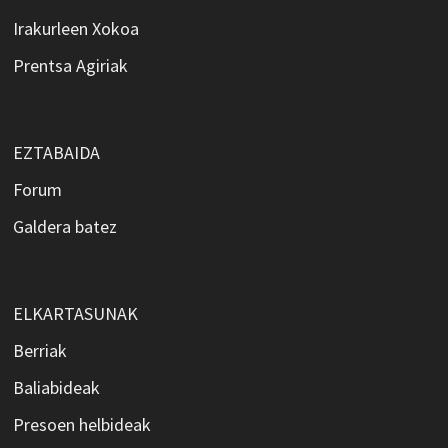
Irakurleen Xokoa
Prentsa Agiriak
EZTABAIDA
Forum
Galdera batez
ELKARTASUNAK
Berriak
Baliabideak
Presoen helbideak