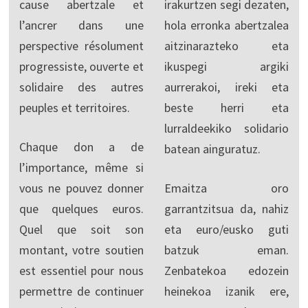
cause abertzale et
irakurtzen segi dezaten,
l’ancrer dans une
hola erronka abertzalea
perspective résolument
aitzinarazteko eta
progressiste, ouverte et
ikuspegi argiki
solidaire des autres
aurrerakoi, ireki eta
peuples et territoires.
beste herri eta
lurraldeekiko solidario
Chaque don a de
batean ainguratuz.
l’importance, même si
vous ne pouvez donner
Emaitza oro
que quelques euros.
garrantzitsua da, nahiz
Quel que soit son
eta euro/eusko guti
montant, votre soutien
batzuk eman.
est essentiel pour nous
Zenbatekoa edozein
permettre de continuer
heinekoa izanik ere,