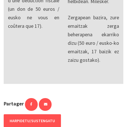
d’une déduction fiscale
helbidean. Milesker.
(un don de 50 euros /
eusko ne vous en
Zergapean bazira, zure
coûtera que 17).
emaitzak zerga
beherapena ekarriko
dizu (50 euro / eusko-ko
emaitzak, 17 baizik ez
zaizu gostako).
Partager
HARPIDETU/SUSTENGATU