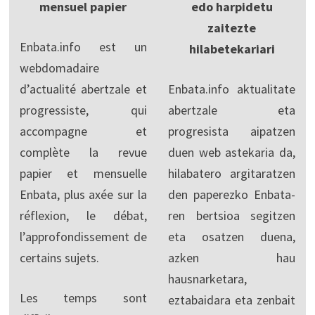
mensuel papier
edo harpidetu
zaitezte
Enbata.info est un
hilabetekariari
webdomadaire
d’actualité abertzale et
Enbata.info aktualitate
progressiste, qui
abertzale eta
accompagne et
progresista aipatzen
complète la revue
duen web astekaria da,
papier et mensuelle
hilabatero argitaratzen
Enbata, plus axée sur la
den paperezko Enbata-
réflexion, le débat,
ren bertsioa segitzen
l’approfondissement de
eta osatzen duena,
certains sujets.
azken hau
hausnarketara,
Les temps sont
eztabaidara eta zenbait