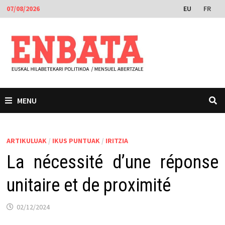
Skip
EU
FR
07/08/2026
to
content
MENU
ARTIKULUAK
/
IKUS PUNTUAK
/
IRITZIA
La nécessité d’une réponse
unitaire et de proximité
02/12/2024