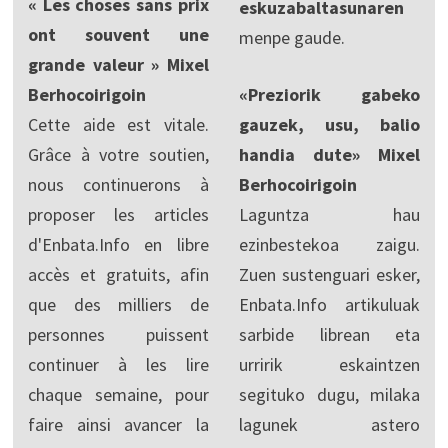
« Les choses sans prix
eskuzabaltasunaren
ont souvent une
menpe gaude.
grande valeur » Mixel
Berhocoirigoin
«Preziorik gabeko
Cette aide est vitale.
gauzek, usu, balio
Grâce à votre soutien,
handia dute» Mixel
nous continuerons à
Berhocoirigoin
proposer les articles
Laguntza hau
d'Enbata.Info en libre
ezinbestekoa zaigu.
accès et gratuits, afin
Zuen sustenguari esker,
que des milliers de
Enbata.Info artikuluak
personnes puissent
sarbide librean eta
continuer à les lire
urririk eskaintzen
chaque semaine, pour
segituko dugu, milaka
faire ainsi avancer la
lagunek astero