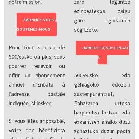
notre mission.
zure laguntza
ezinbestekoa zaigu
gure eginkizuna
ABONNEZ-VOUS /
segitzeko.
SOUTENEZ-NOUS
Pour tout soutien de
HARPIDETU/SUSTENGAT
50€/eusko ou plus, vous
U
pourrez recevoir ou
offrir un abonnement
50€/eusko edo
annuel d'Enbata à
gehiagoko edozein
l'adresse postale
sustengurentzat,
indiquée. Milesker.
Enbataren urteko
harpidetza lortzen edo
Si vous êtes imposable,
eskaintzen ahalko duzu
votre don bénéficiera
zehaztuko duzun posta