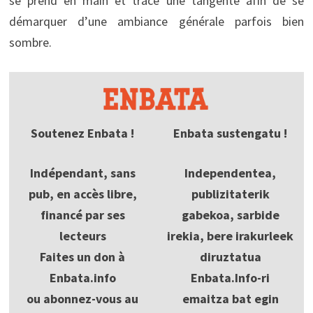
se prend en main et trace une tangente afin de se
démarquer d’une ambiance générale parfois bien
sombre.
Soutenez Enbata !
Enbata sustengatu !
Indépendant, sans
Independentea,
pub, en accès libre,
publizitaterik
financé par ses
gabekoa, sarbide
lecteurs
irekia, bere irakurleek
Faites un don à
diruztatua
Enbata.info
Enbata.Info-ri
ou abonnez-vous au
emaitza bat egin