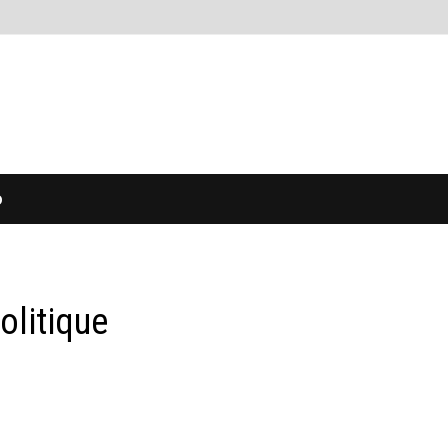
O
olitique