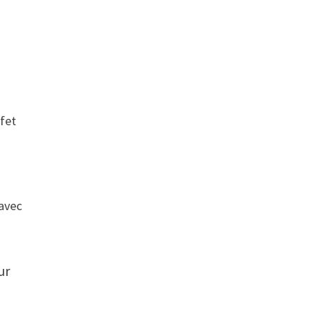
éfet
 avec
ur