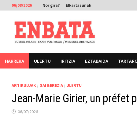
Skip
06/08/2026
Nor gira?
Elkartasunak
to
content
HARRERA
ULERTU
IRITZIA
EZTABAIDA
TARTAR
ARTIKULUAK
/
GAI BEREZIA
/
ULERTU
Jean-Marie Girier, un préfet p
06/07/2026