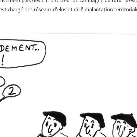
u mouvement puis devient directeur de campagne du futur prés
 est chargé des réseaux d’élus et de l’implantation territoria