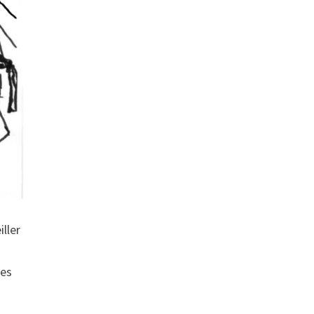
ller
ées