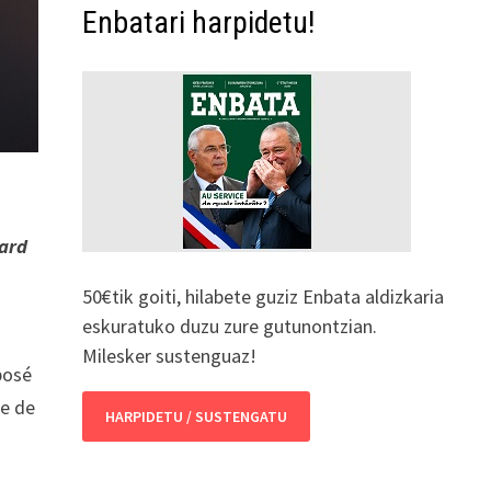
Enbatari harpidetu!
rard
50€tik goiti, hilabete guziz Enbata aldizkaria
eskuratuko duzu zure gutunontzian.
Milesker sustenguaz!
posé
ue de
HARPIDETU / SUSTENGATU