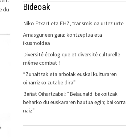
ident
Bideoak
le du
Niko Etxart eta EHZ, transmisioa urtez urte
Arnasguneen gaia: kontzeptua eta
ikusmoldea
Diversité écologique et diversité culturelle :
même combat !
“Zuhaitzak eta arbolak euskal kulturaren
oinarrizko zutabe dira”
Beñat Oihartzabal: “Belaunaldi bakoitzak
beharko du euskararen hautua egin; baikorra
naiz”