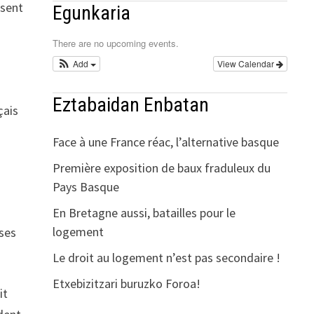
ssent
Egunkaria
There are no upcoming events.
Add
View Calendar
Eztabaidan Enbatan
çais
Face à une France réac, l’alternative basque
Première exposition de baux fraduleux du
Pays Basque
En Bretagne aussi, batailles pour le
logement
 ses
Le droit au logement n’est pas secondaire !
Etxebizitzari buruzko Foroa!
it