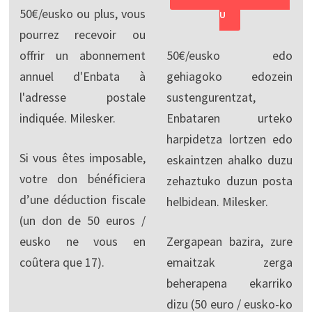
50€/eusko ou plus, vous
U
pourrez recevoir ou
offrir un abonnement
50€/eusko edo
annuel d'Enbata à
gehiagoko edozein
l'adresse postale
sustengurentzat,
indiquée. Milesker.
Enbataren urteko
harpidetza lortzen edo
Si vous êtes imposable,
eskaintzen ahalko duzu
votre don bénéficiera
zehaztuko duzun posta
d’une déduction fiscale
helbidean. Milesker.
(un don de 50 euros /
eusko ne vous en
Zergapean bazira, zure
coûtera que 17).
emaitzak zerga
beherapena ekarriko
dizu (50 euro / eusko-ko