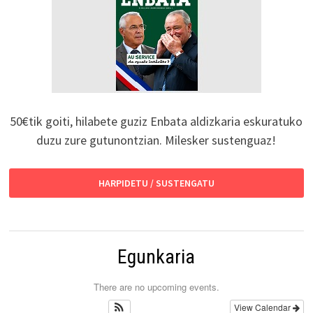
50€tik goiti, hilabete guziz Enbata aldizkaria eskuratuko
duzu zure gutunontzian. Milesker sustenguaz!
HARPIDETU / SUSTENGATU
Egunkaria
There are no upcoming events.
View Calendar