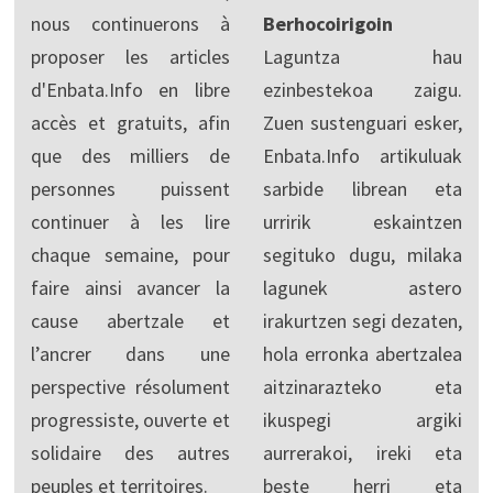
nous continuerons à
Berhocoirigoin
proposer les articles
Laguntza hau
d'Enbata.Info en libre
ezinbestekoa zaigu.
accès et gratuits, afin
Zuen sustenguari esker,
que des milliers de
Enbata.Info artikuluak
personnes puissent
sarbide librean eta
continuer à les lire
urririk eskaintzen
chaque semaine, pour
segituko dugu, milaka
faire ainsi avancer la
lagunek astero
cause abertzale et
irakurtzen segi dezaten,
l’ancrer dans une
hola erronka abertzalea
perspective résolument
aitzinarazteko eta
progressiste, ouverte et
ikuspegi argiki
solidaire des autres
aurrerakoi, ireki eta
peuples et territoires.
beste herri eta