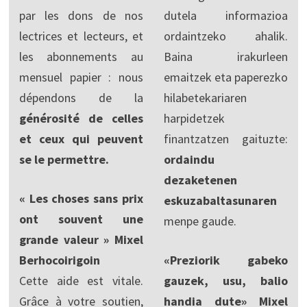
par les dons de nos
dutela informazioa
lectrices et lecteurs, et
ordaintzeko ahalik.
les abonnements au
Baina irakurleen
mensuel papier : nous
emaitzek eta paperezko
dépendons de la
hilabetekariaren
générosité de celles
harpidetzek
et ceux qui peuvent
finantzatzen gaituzte:
se le permettre.
ordaindu
dezaketenen
« Les choses sans prix
eskuzabaltasunaren
ont souvent une
menpe gaude.
grande valeur » Mixel
Berhocoirigoin
«Preziorik gabeko
Cette aide est vitale.
gauzek, usu, balio
Grâce à votre soutien,
handia dute» Mixel