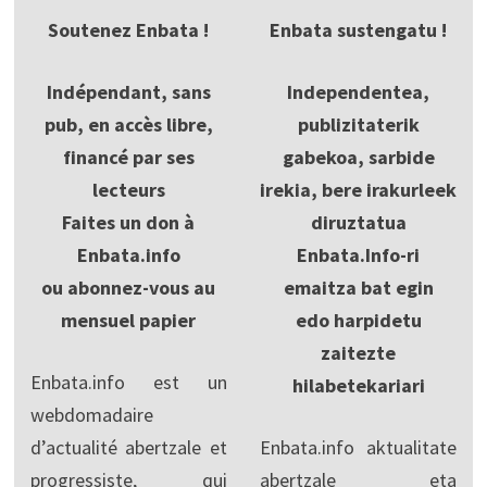
Soutenez Enbata !
Enbata sustengatu !
Indépendant, sans
Independentea,
pub, en accès libre,
publizitaterik
financé par ses
gabekoa, sarbide
lecteurs
irekia, bere irakurleek
Faites un don à
diruztatua
Enbata.info
Enbata.Info-ri
ou abonnez-vous au
emaitza bat egin
mensuel papier
edo harpidetu
zaitezte
Enbata.info est un
hilabetekariari
webdomadaire
d’actualité abertzale et
Enbata.info aktualitate
progressiste, qui
abertzale eta