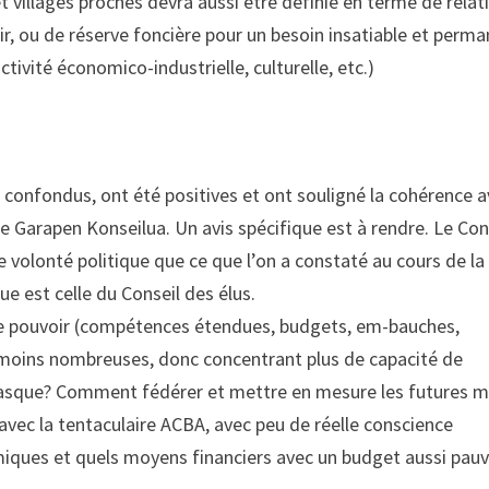
et villages proches devra aussi être définie en terme de relat
ir, ou de réserve foncière pour un besoin insatiable et perm
ctivité économico-industrielle, culturelle, etc.)
s confondus, ont été positives et ont souligné la cohérence 
 de Garapen Konseilua. Un avis spécifique est à rendre. Le Con
volonté politique que ce que l’on a constaté au cours de la
que est celle du Conseil des élus.
e pouvoir (compétences étendues, budgets, em-bauches,
moins nombreuses, donc concentrant plus de capacité de
s Basque? Comment fédérer et mettre en mesure les futures m
vec la tentaculaire ACBA, avec peu de réelle conscience
miques et quels moyens financiers avec un budget aussi pauv