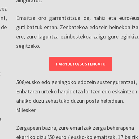
ainguratuz.
vez
nt,
Emaitza oro garrantzitsua da, nahiz eta euro/eu
 de
guti batzuk eman. Zenbatekoa edozein heinekoa iza
ere, zure laguntza ezinbestekoa zaigu gure eginkiz
segitzeko.
HARPIDETU/SUSTENGATU
z
50€/eusko edo gehiagoko edozein sustengurentzat,
Enbataren urteko harpidetza lortzen edo eskaintzen
ahalko duzu zehaztuko duzun posta helbidean.
Milesker.
s
Zergapean bazira, zure emaitzak zerga beherapena
ekarriko dizu (50 euro / eusko-ko emaitzak, 17 baizik