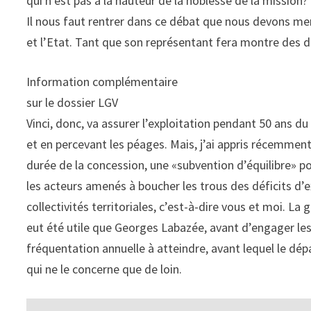
qui n’est pas à la hauteur de la noblesse de la mission?
Il nous faut rentrer dans ce débat que nous devons men
et l’Etat. Tant que son représentant fera montre des di
Information complémentaire
sur le dossier LGV
Vinci, donc, va assurer l’exploitation pendant 50 ans 
et en percevant les péages. Mais, j’ai appris récemme
durée de la concession, une «subvention d’équilibre» po
les acteurs amenés à boucher les trous des déficits d’ex
collectivités territoriales, c’est-à-dire vous et moi. La g
eut été utile que Georges Labazée, avant d’engager les 
fréquentation annuelle à atteindre, avant lequel le dép
qui ne le concerne que de loin.