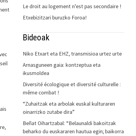
ions
Le droit au logement n’est pas secondaire !
anent
Etxebizitzari buruzko Foroa!
Bideoak
Niko Etxart eta EHZ, transmisioa urtez urte
avec
seil
Arnasguneen gaia: kontzeptua eta
ikusmoldea
Diversité écologique et diversité culturelle :
même combat !
“Zuhaitzak eta arbolak euskal kulturaren
ais
oinarrizko zutabe dira”
Beñat Oihartzabal: “Belaunaldi bakoitzak
re,
beharko du euskararen hautua egin; baikorra