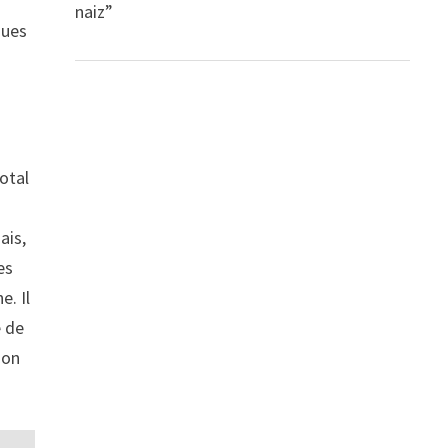
naiz”
ques
otal
ais,
es
e. Il
e de
çon