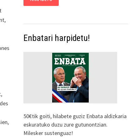
t
nt,
Enbatari harpidetu!
zones
,
 des
50€tik goiti, hilabete guziz Enbata aldizkaria
ien,
eskuratuko duzu zure gutunontzian.
Milesker sustenguaz!