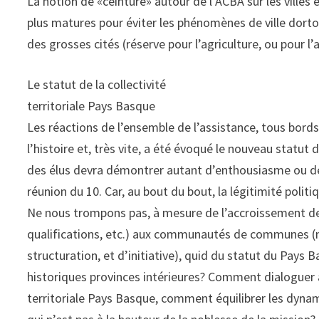
La notion de «ceinture» autour de l’ACBA sur les villes 
plus matures pour éviter les phénomènes de ville dorto
des grosses cités (réserve pour l’agriculture, ou pour l’a
Le statut de la collectivité
territoriale Pays Basque
Les réactions de l’ensemble de l’assistance, tous bord
l’histoire et, très vite, a été évoqué le nouveau statut
des élus devra démontrer autant d’enthousiasme ou de 
réunion du 10. Car, au bout du bout, la légitimité politi
Ne nous trompons pas, à mesure de l’accroissement d
qualifications, etc.) aux communautés de communes (
structuration, et d’initiative), quid du statut du Pay
historiques provinces intérieures? Comment dialoguer a
territoriale Pays Basque, comment équilibrer les dyna