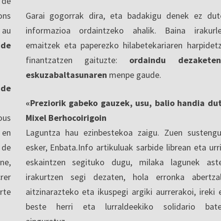
 de
ons
Garai gogorrak dira, eta badakigu denek ez dut
 au
informazioa ordaintzeko ahalik. Baina irakurl
 de
emaitzek eta paperezko hilabetekariaren harpidet
finantzatzen gaituzte:
ordaindu dezaketen
eskuzabaltasunaren
menpe gaude.
nde
«Preziorik gabeko gauzek, usu, balio handia du
ous
Mixel Berhocoirigoin
 en
Laguntza hau ezinbestekoa zaigu. Zuen sustengu
 de
esker, Enbata.Info artikuluak sarbide librean eta urri
ne,
eskaintzen segituko dugu, milaka lagunek ast
rer
irakurtzen segi dezaten, hola erronka abertza
rte
aitzinarazteko eta ikuspegi argiki aurrerakoi, ireki 
beste herri eta lurraldeekiko solidario bat