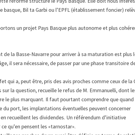
Cette réforme structure le Pays Basque. Elle doit nous intéres
e basque, Bil ta Garbi ou l’EPFL (établissement foncier) relè
 portons un projet Pays Basque plus autonome et plus cohére
nt de la Basse-Navarre pour arriver à sa maturation est plus l
ge, il sera nécessaire, de passer par une phase transitoire d
fet qui a, peut être, pris des avis proches comme ceux de la 
sur la question, recueille le refus de M. Emmanuelli, dont le
re le plus marquant. Il faut pourtant comprendre que quand 
ue du port, les implantations éventuelles peuvent concerner
 en recueillent les dividendes. Un référendum d’initiative
r ce qu’en pensent les «tarnostar».