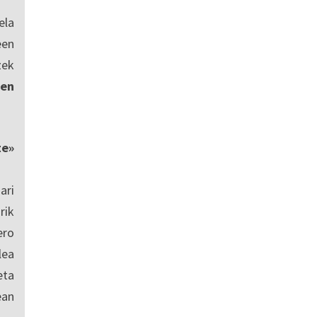
ela
een
zek
en
te»
ari
rik
ero
lea
eta
ean