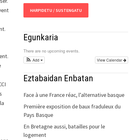
ser.
vent
HARPIDETU / SUSTENGATU
nt.
Egunkaria
There are no upcoming events.
ent.
Add
View Calendar
e
Eztabaidan Enbatan
CCI
s
Face à une France réac, l’alternative basque
la
Première exposition de baux fraduleux du
Pays Basque
En Bretagne aussi, batailles pour le
logement