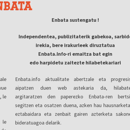
Enbata sustengatu !
Independentea, publizitaterik gabekoa, sarbid
irekia, bere irakurleek diruztatua
Enbata.Info-ri emaitza bat egin
edo harpidetu zaitezte hilabetekariari
ale
Enbata.info aktualitate abertzale eta progresi
vue
aipatzen duen web astekaria da, hilabate
, le
argitaratzen den paperezko Enbata-ren berts
segitzen eta osatzen duena, azken hau hausnarketa
eztabaidara eta zenbait gairen azterketa sakon
 le
bideratuagoa delarik.