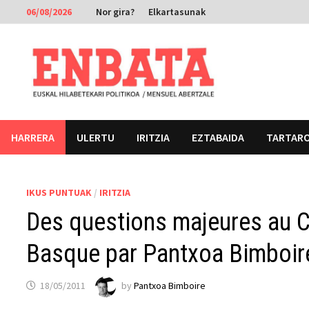
Skip
06/08/2026
Nor gira?
Elkartasunak
to
content
HARRERA
ULERTU
IRITZIA
EZTABAIDA
TARTAR
IKUS PUNTUAK
/
IRITZIA
Des questions majeures au 
Basque par Pantxoa Bimboir
18/05/2011
by
Pantxoa Bimboire