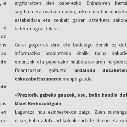
, le
argitaratzen den paperezko Enbata-ren berts
segitzen eta osatzen duena, azken hau hausnarketa
eztabaidara eta zenbait gairen azterketa sakon
 le
bideratuagoa delarik.
 de
ons
Garai gogorrak dira, eta badakigu denek ez dut
 au
informazioa ordaintzeko ahalik. Baina irakurl
 de
emaitzek eta paperezko hilabetekariaren harpidet
finantzatzen gaituzte:
ordaindu dezaketen
eskuzabaltasunaren
menpe gaude.
nde
«Preziorik gabeko gauzek, usu, balio handia du
ous
Mixel Berhocoirigoin
 en
Laguntza hau ezinbestekoa zaigu. Zuen sustengu
 de
esker, Enbata.Info artikuluak sarbide librean eta urri