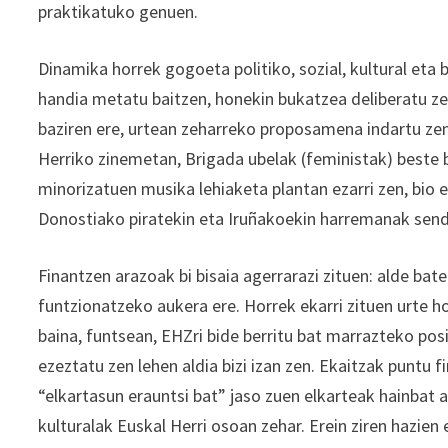
praktikatuko genuen.
Dinamika horrek gogoeta politiko, sozial, kultural eta
handia metatu baitzen, honekin bukatzea deliberatu z
baziren ere, urtean zeharreko proposamena indartu zen
Herriko zinemetan, Brigada ubelak (feministak) beste
minorizatuen musika lehiaketa plantan ezarri zen, bio 
Donostiako piratekin eta Iruñakoekin harremanak send
Finantzen arazoak bi bisaia agerrarazi zituen: alde b
funtzionatzeko aukera ere. Horrek ekarri zituen urte ho
baina, funtsean, EHZri bide berritu bat marrazteko posi
ezeztatu zen lehen aldia bizi izan zen. Ekaitzak puntu 
“elkartasun erauntsi bat” jaso zuen elkarteak hainbat 
kulturalak Euskal Herri osoan zehar. Erein ziren hazien 