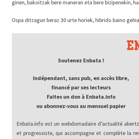
ginen, bakoitzak bere maneran eta bere bizipenekin, haz
Ospa ditzagun beraz 30 urte horiek, hibrido baino gehi
Soutenez Enbata !
Indépendant, sans pub, en accès libre,
financé par ses lecteurs
Faites un don à Enbata.info
ou abonnez-vous au mensuel papier
Enbata.info est un webdomadaire d’actualité abertz
et progressiste, qui accompagne et complète la re