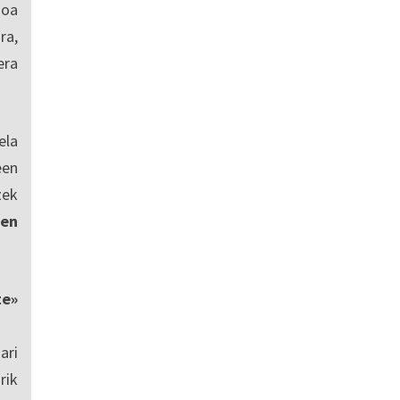
ioa
ra,
era
ela
een
zek
en
te»
ari
rik