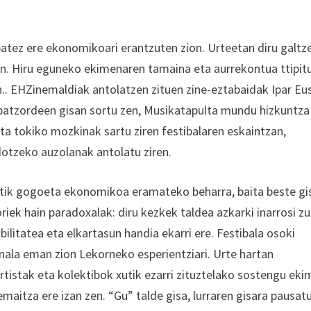
 batez ere ekonomikoari erantzuten zion. Urteetan diru galtz
en. Hiru eguneko ekimenaren tamaina eta aurrekontua ttipit
.. EHZinemaldiak antolatzen zituen zine-eztabaidak Ipar Eu
 batzordeen gisan sortu zen, Musikatapulta mundu hizkuntza
eta tokiko mozkinak sartu ziren festibalaren eskaintzan,
otzeko auzolanak antolatu ziren.
atetik gogoeta ekonomikoa eramateko beharra, baita beste gi
riek hain paradoxalak: diru kezkek taldea azkarki inarrosi z
bilitatea eta elkartasun handia ekarri ere. Festibala osoki
finala eman zion Lekorneko esperientziari. Urte hartan
artistak eta kolektibok xutik ezarri zituztelako sostengu ek
emaitza ere izan zen. “Gu” talde gisa, lurraren gisara pausat