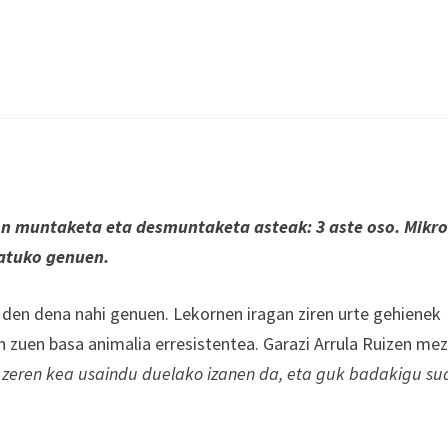
ion muntaketa eta desmuntaketa asteak: 3 aste oso. Mikr
katuko genuen.
: den dena nahi genuen. Lekornen iragan ziren urte gehienek
en zuen basa animalia erresistentea. Garazi Arrula Ruizen me
a, zeren kea usaindu duelako izanen da, eta guk badakigu su