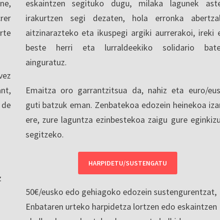
ne,
eskaintzen segituko dugu, milaka lagunek ast
rer
irakurtzen segi dezaten, hola erronka abertza
rte
aitzinarazteko eta ikuspegi argiki aurrerakoi, ireki 
beste herri eta lurraldeekiko solidario bat
ainguratuz.
vez
nt,
Emaitza oro garrantzitsua da, nahiz eta euro/eu
 de
guti batzuk eman. Zenbatekoa edozein heinekoa iza
ere, zure laguntza ezinbestekoa zaigu gure eginkiz
segitzeko.
HARPIDETU/SUSTENGATU
z
50€/eusko edo gehiagoko edozein sustengurentzat,
Enbataren urteko harpidetza lortzen edo eskaintzen