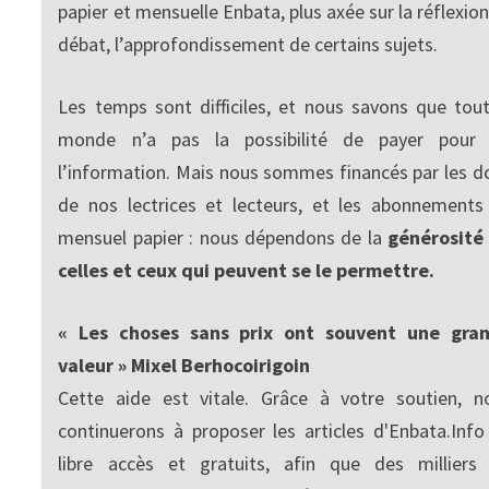
papier et mensuelle Enbata, plus axée sur la réflexion
débat, l’approfondissement de certains sujets.
Les temps sont difficiles, et nous savons que tout
monde n’a pas la possibilité de payer pour
l’information. Mais nous sommes financés par les d
de nos lectrices et lecteurs, et les abonnements
mensuel papier : nous dépendons de la
générosité
celles et ceux qui peuvent se le permettre.
« Les choses sans prix ont souvent une gra
valeur » Mixel Berhocoirigoin
Cette aide est vitale. Grâce à votre soutien, n
continuerons à proposer les articles d'Enbata.Info
libre accès et gratuits, afin que des milliers