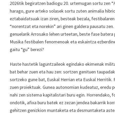
2026tik begiratzen badiogu 20. urtemugan sortu zen “
harago, gure arteko solasek sortu zuten animalia hibri
eztabaidatsuak izan ziren, besteak bezala, festibalare
“norentzat eta norekin” ari ginen galdera pausatu zen. 
genuelarik Arrosako lehen urteetan, beste fase batera
Musika festibalen fenomenoak eta eskaintza ezberdine
gaitu “gu” berezi?
Haste hastetik laguntzaileok egindako ekimenak milita
bat behar zuen eta hau zen: sortzen genituen taupadak
sortzeko gune bat, Euskal Herrian eta Euskal Herritik
zuen proiektuak. Gunea autonomian kudeatuz, eredu pol
nahi zen sistema kapitalistari buru egin. Horrendako,
ondotik, afixa buru batek ez zezan jendea bakarrik kont
gehitzen genizkion muntaketa eta desmuntaketa asteak