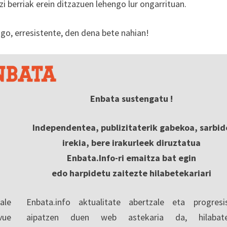
i berriak erein ditzazuen lehengo lur ongarrituan.
ago, erresistente, den dena bete nahian!
Enbata sustengatu !
Independentea, publizitaterik gabekoa, sarbid
irekia, bere irakurleek diruztatua
Enbata.Info-ri emaitza bat egin
edo harpidetu zaitezte hilabetekariari
ale
Enbata.info aktualitate abertzale eta progresi
vue
aipatzen duen web astekaria da, hilabate