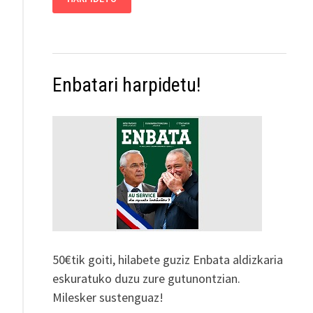
Enbatari harpidetu!
50€tik goiti, hilabete guziz Enbata aldizkaria
eskuratuko duzu zure gutunontzian.
Milesker sustenguaz!