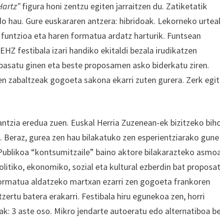
Hartz”
figura honi zentzu egiten jarraitzen du. Zatiketatik
do hau. Gure euskararen antzera: hibridoak. Lekorneko urtea
n funtzioa eta haren formatua ardatz harturik. Funtsean
EHZ festibala izari handiko ekitaldi bezala irudikatzen
 pasatu ginen eta beste proposamen asko biderkatu ziren.
n zabaltzeak gogoeta sakona ekarri zuten gurera. Zerk egi
ntzia eredua zuen. Euskal Herria Zuzenean-ek bizitzeko bih
. Beraz, gurea zen hau bilakatuko zen esperientziarako gune
. Publikoa “kontsumitzaile” baino aktore bilakarazteko asmo
itiko, ekonomiko, sozial eta kultural ezberdin bat proposa
 formatua aldatzeko martxan ezarri zen gogoeta frankoren
zertu batera erakarri. Festibala hiru egunekoa zen, horri
: 3 aste oso. Mikro jendarte autoeratu edo alternatiboa b