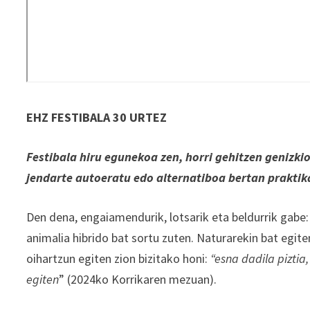
EHZ FESTIBALA 30 URTEZ
Festibala hiru egunekoa zen, horri gehitzen genizk
jendarte autoeratu edo alternatiboa bertan prakti
Den dena, engaiamendurik, lotsarik eta beldurrik gabe
animalia hibrido bat sortu zuten. Naturarekin bat egit
oihartzun egiten zion bizitako honi:
“esna dadila pizti
egiten
” (2024ko Korrikaren mezuan).