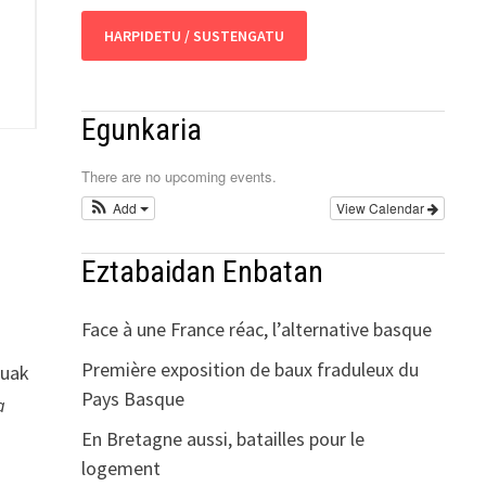
HARPIDETU / SUSTENGATU
Egunkaria
There are no upcoming events.
Add
View Calendar
o
Eztabaidan Enbatan
Face à une France réac, l’alternative basque
Première exposition de baux fraduleux du
zuak
Pays Basque
a
En Bretagne aussi, batailles pour le
logement