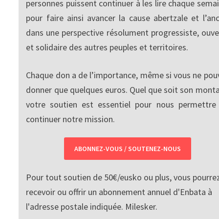
personnes puissent continuer à les lire chaque semai
pour faire ainsi avancer la cause abertzale et l’anc
dans une perspective résolument progressiste, ouve
et solidaire des autres peuples et territoires.
Chaque don a de l’importance, même si vous ne pou
donner que quelques euros. Quel que soit son monta
votre soutien est essentiel pour nous permettre
continuer notre mission.
ABONNEZ-VOUS / SOUTENEZ-NOUS
Pour tout soutien de 50€/eusko ou plus, vous pourre
recevoir ou offrir un abonnement annuel d'Enbata à
l'adresse postale indiquée. Milesker.