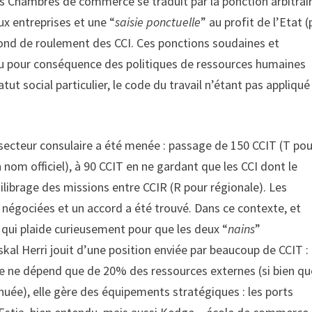
s Chambres de commerce se traduit par la ponction arbitrair
ux entreprises et une “
saisie ponctuelle
” au profit de l’Etat 
fond de roulement des CCI. Ces ponctions soudaines et
 a eu pour conséquence des politiques de ressources humaines
 social particulier, le code du travail n’étant pas appliqué
 secteur consulaire a été menée : passage de 150 CCIT (T pou
on nom officiel), à 90 CCIT en ne gardant que les CCI dont le
ilibrage des missions entre CCIR (R pour régionale). Les
é négociées et un accord a été trouvé. Dans ce contexte, et
qui plaide curieusement pour que les deux “
nains
”
kal Herri jouit d’une position enviée par beaucoup de CCIT :
lle ne dépend que de 20% des ressources externes (si bien qu
nuée), elle gère des équipements stratégiques : les ports