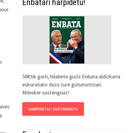
e,
Enbatari harpidetu!
(pour
r
50€tik goiti, hilabete guziz Enbata aldizkaria
eskuratuko duzu zure gutunontzian.
Milesker sustenguaz!
 avec
HARPIDETU / SUSTENGATU
e