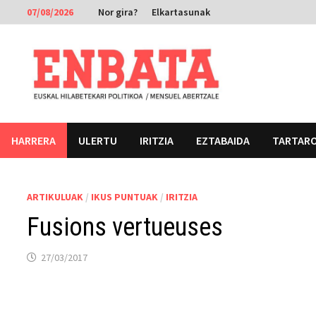
Skip
07/08/2026
Nor gira?
Elkartasunak
to
content
HARRERA
ULERTU
IRITZIA
EZTABAIDA
TARTAR
ARTIKULUAK
/
IKUS PUNTUAK
/
IRITZIA
Fusions vertueuses
27/03/2017