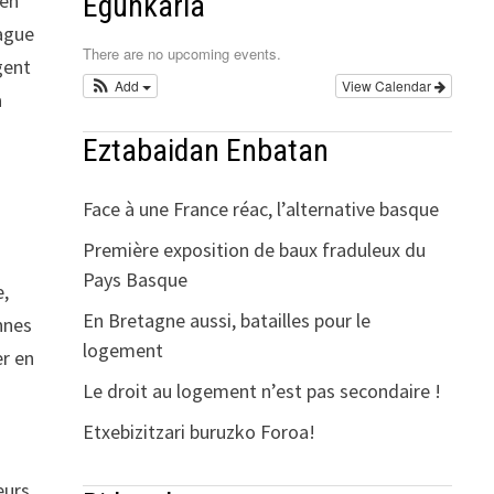
 en
Egunkaria
rague
There are no upcoming events.
gent
Add
View Calendar
a
Eztabaidan Enbatan
Face à une France réac, l’alternative basque
Première exposition de baux fraduleux du
Pays Basque
e,
En Bretagne aussi, batailles pour le
nnes
logement
er en
Le droit au logement n’est pas secondaire !
Etxebizitzari buruzko Foroa!
eurs