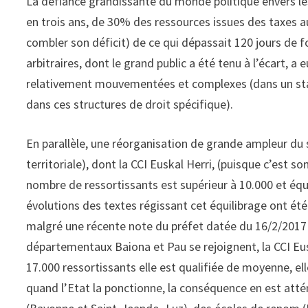
La défiance grandissante du monde politique envers le
en trois ans, de 30% des ressources issues des taxes a
combler son déficit) de ce qui dépassait 120 jours de 
arbitraires, dont le grand public a été tenu à l’écart,
relativement mouvementées et complexes (dans un statut
dans ces structures de droit spécifique).
En parallèle, une réorganisation de grande ampleur du
territoriale), dont la CCI Euskal Herri, (puisque c’est s
nombre de ressortissants est supérieur à 10.000 et équ
évolutions des textes régissant cet équilibrage ont ét
malgré une récente note du préfet datée du 16/2/2017 
départementaux Baiona et Pau se rejoignent, la CCI Eus
17.000 ressortissants elle est qualifiée de moyenne, e
quand l’Etat la ponctionne, la conséquence en est atté