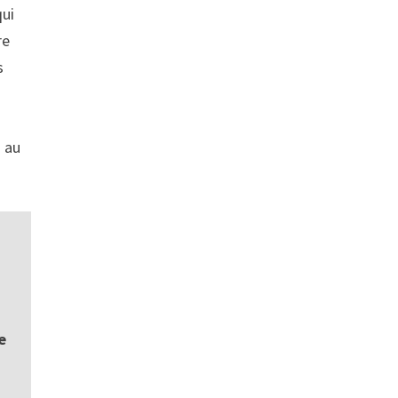
qui
re
s
a au
e