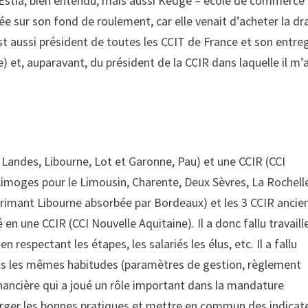
(Estia, bien entendu, mais aussi Kedge – école de commerce
xée sur son fond de roulement, car elle venait d’acheter la d
st aussi président de toutes les CCIT de France et son entre
e) et, auparavant, du président de la CCIR dans laquelle il m’
Landes, Libourne, Lot et Garonne, Pau) et une CCIR (CCI
 Limoges pour le Limousin, Charente, Deux Sèvres, La Rochell
rimant Libourne absorbée par Bordeaux) et les 3 CCIR ancie
n une CCIR (CCI Nouvelle Aquitaine). Il a donc fallu travaill
 respectant les étapes, les salariés les élus, etc. Il a fallu
t pas les mêmes habitudes (paramètres de gestion, règlement
inancière qui a joué un rôle important dans la mandature
verger les bonnes pratiques et mettre en commun des indicat