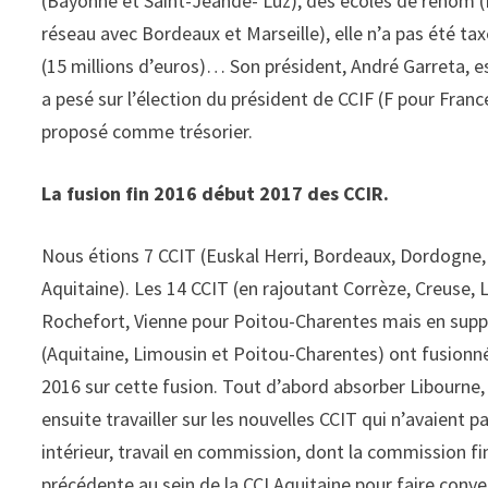
(Bayonne et Saint-Jeande- Luz), des écoles de renom 
réseau avec Bordeaux et Marseille), elle n’a pas été ta
(15 millions d’euros)… Son président, André Garreta, e
a pesé sur l’élection du président de CCIF (F pour Franc
proposé comme trésorier.
La fusion fin 2016 début 2017 des CCIR.
Nous étions 7 CCIT (Euskal Herri, Bordeaux, Dordogne, 
Aquitaine). Les 14 CCIT (en rajoutant Corrèze, Creuse,
Rochefort, Vienne pour Poitou-Charentes mais en supp
(Aquitaine, Limousin et Poitou-Charentes) ont fusionné e
2016 sur cette fusion. Tout d’abord absorber Libourne, en
ensuite travailler sur les nouvelles CCIT qui n’avaien
intérieur, travail en commission, dont la commission f
précédente au sein de la CCI Aquitaine pour faire con