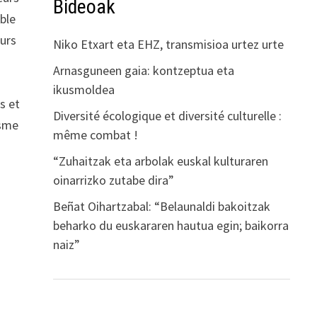
Bideoak
mble
eurs
Niko Etxart eta EHZ, transmisioa urtez urte
Arnasguneen gaia: kontzeptua eta
ikusmoldea
fs et
Diversité écologique et diversité culturelle :
asme
même combat !
“Zuhaitzak eta arbolak euskal kulturaren
oinarrizko zutabe dira”
Beñat Oihartzabal: “Belaunaldi bakoitzak
beharko du euskararen hautua egin; baikorra
naiz”