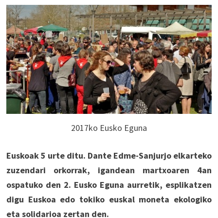
2017ko Eusko Eguna
Euskoak 5 urte ditu. Dante Edme-Sanjurjo elkarteko
zuzendari orkorrak, igandean martxoaren 4an
ospatuko den 2. Eusko Eguna aurretik, esplikatzen
digu Euskoa edo tokiko euskal moneta ekologiko
eta solidarioa zertan den.