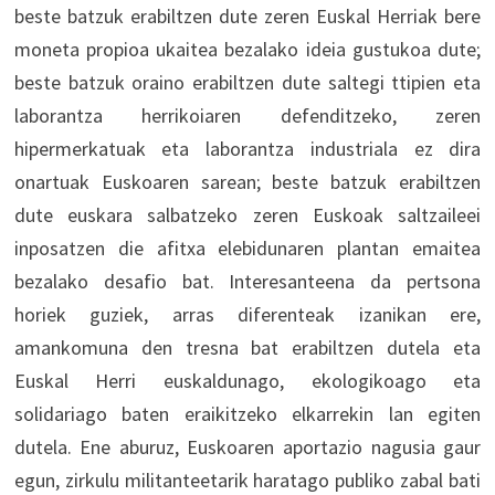
beste batzuk erabiltzen dute zeren Euskal Herriak bere
moneta propioa ukaitea bezalako ideia gustukoa dute;
beste batzuk oraino erabiltzen dute saltegi ttipien eta
laborantza herrikoiaren defenditzeko, zeren
hipermerkatuak eta laborantza industriala ez dira
onartuak Euskoaren sarean; beste batzuk erabiltzen
dute euskara salbatzeko zeren Euskoak saltzaileei
inposatzen die afitxa elebidunaren plantan emaitea
bezalako desafio bat. Interesanteena da pertsona
horiek guziek, arras diferenteak izanikan ere,
amankomuna den tresna bat erabiltzen dutela eta
Euskal Herri euskaldunago, ekologikoago eta
solidariago baten eraikitzeko elkarrekin lan egiten
dutela. Ene aburuz, Euskoaren aportazio nagusia gaur
egun, zirkulu militanteetarik haratago publiko zabal bati