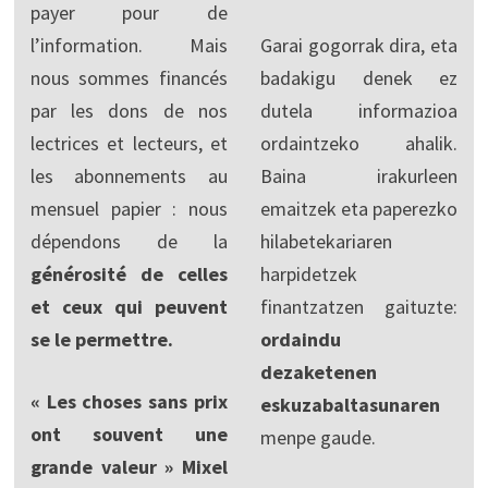
payer pour de
l’information. Mais
Garai gogorrak dira, eta
nous sommes financés
badakigu denek ez
par les dons de nos
dutela informazioa
lectrices et lecteurs, et
ordaintzeko ahalik.
les abonnements au
Baina irakurleen
mensuel papier : nous
emaitzek eta paperezko
dépendons de la
hilabetekariaren
générosité de celles
harpidetzek
et ceux qui peuvent
finantzatzen gaituzte:
se le permettre.
ordaindu
dezaketenen
« Les choses sans prix
eskuzabaltasunaren
ont souvent une
menpe gaude.
grande valeur » Mixel