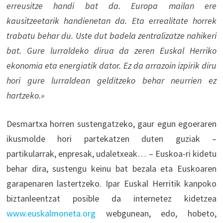
erreusitze handi bat da. Europa mailan ere
kausitzeetarik handienetan da. Eta errealitate horrek
trabatu behar du. Uste dut badela zentralizatze nahikeri
bat. Gure lurraldeko dirua da zeren Euskal Herriko
ekonomia eta energiatik dator.
Ez da arrazoin izpirik diru
hori gure lurraldean gelditzeko behar neurrien ez
hartzeko.»
Desmartxa horren sustengatzeko, gaur egun egoeraren
ikusmolde hori partekatzen duten guziak –
partikularrak, enpresak, udaletxeak… – Euskoa-ri kidetu
behar dira, sustengu keinu bat bezala eta Euskoaren
garapenaren lastertzeko. Ipar Euskal Herritik kanpoko
biztanleentzat posible da internetez kidetzea
www.euskalmoneta.org
webgunean, edo, hobeto,