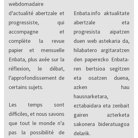
webdomadaire
d’actualité abertzale et
Enbata.info aktualitate
progressiste, qui
abertzale eta
accompagne et
progresista aipatzen
complète la revue
duen web astekaria da,
papier et mensuelle
hilabatero argitaratzen
Enbata, plus axée sur la
den paperezko Enbata-
réflexion, le débat,
ren bertsioa segitzen
l’approfondissement de
eta osatzen duena,
certains sujets.
azken hau
hausnarketara,
Les temps sont
eztabaidara eta zenbait
difficiles, et nous savons
gairen azterketa
que tout le monde n’a
sakonera bideratuagoa
pas la possibilité de
delarik.