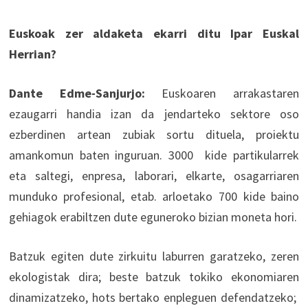
Euskoak zer aldaketa ekarri ditu Ipar Euskal
Herrian?
Dante Edme-Sanjurjo:
Euskoaren arrakastaren
ezaugarri handia izan da jendarteko sektore oso
ezberdinen artean zubiak sortu dituela, proiektu
amankomun baten inguruan. 3000 kide partikularrek
eta saltegi, enpresa, laborari, elkarte, osagarriaren
munduko profesional, etab. arloetako 700 kide baino
gehiagok erabiltzen dute eguneroko bizian moneta hori.
Batzuk egiten dute zirkuitu laburren garatzeko, zeren
ekologistak dira; beste batzuk tokiko ekonomiaren
dinamizatzeko, hots bertako enpleguen defendatzeko;