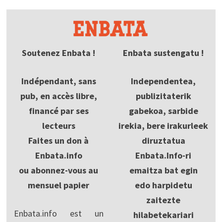
Soutenez Enbata !
Enbata sustengatu !
Indépendant, sans
Independentea,
pub, en accès libre,
publizitaterik
financé par ses
gabekoa, sarbide
lecteurs
irekia, bere irakurleek
Faites un don à
diruztatua
Enbata.info
Enbata.Info-ri
ou abonnez-vous au
emaitza bat egin
mensuel papier
edo harpidetu
zaitezte
Enbata.info est un
hilabetekariari