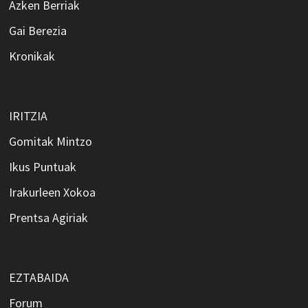
Azken Berriak
Gai Berezia
Kronikak
IRITZIA
Gomitak Mintzo
Ikus Puntuak
Irakurleen Xokoa
Prentsa Agiriak
EZTABAIDA
Forum