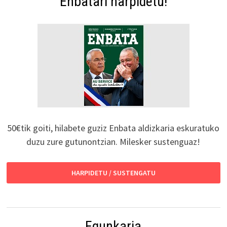
Enbatari harpidetu!
50€tik goiti, hilabete guziz Enbata aldizkaria eskuratuko
duzu zure gutunontzian. Milesker sustenguaz!
HARPIDETU / SUSTENGATU
Egunkaria