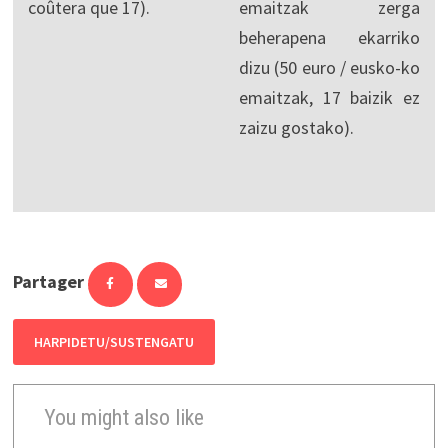
coûtera que 17).
emaitzak zerga
beherapena ekarriko
dizu (50 euro / eusko-ko
emaitzak, 17 baizik ez
zaizu gostako).
Partager
HARPIDETU/SUSTENGATU
You might also like