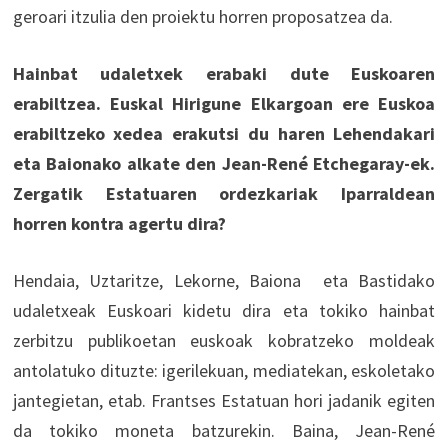
geroari itzulia den proiektu horren proposatzea da.
Hainbat udaletxek erabaki dute Euskoaren
erabiltzea. Euskal Hirigune Elkargoan ere Euskoa
erabiltzeko xedea erakutsi du haren Lehendakari
eta Baionako alkate den Jean-René Etchegaray-ek.
Zergatik Estatuaren ordezkariak Iparraldean
horren kontra agertu dira?
Hendaia, Uztaritze, Lekorne, Baiona eta Bastidako
udaletxeak Euskoari kidetu dira eta tokiko hainbat
zerbitzu publikoetan euskoak kobratzeko moldeak
antolatuko dituzte: igerilekuan, mediatekan, eskoletako
jantegietan, etab. Frantses Estatuan hori jadanik egiten
da tokiko moneta batzurekin. Baina, Jean-René