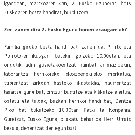
igandean, martxoaren 4an, 2. Eusko Egunerat, hots
Euskoaren besta handirat, hurbiltzera.
Zer izanen dira 2. Eusko Eguna honen ezaugarriak?
Familia giroko besta handi bat izanen da, Pirritx eta
Porrotx-en ikusgarri batekin goizeko 10:00etan, eta
ondotik adin guzietakoentzat hainbat animazioekin,
laborantza herrikoieko ekoizpenekilako merkatua,
ttipientzat zirkoan hasteko ikastaldia, haurrentzat
lasaitze gune bat, zintzur bustitze eta kilikatze alaitua,
ostatu eta taloak, bazkari herrikoi handi bat, Dantza
Piko bat bukatzeko 16:30tan Patxi ta Konpania.
Guretzat, Eusko Eguna, bilakatu behar da Herri Urrats
bezala, denentzat den egun bat!