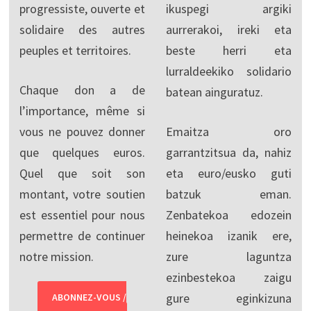
progressiste, ouverte et
ikuspegi argiki
solidaire des autres
aurrerakoi, ireki eta
peuples et territoires.
beste herri eta
lurraldeekiko solidario
Chaque don a de
batean ainguratuz.
l’importance, même si
vous ne pouvez donner
Emaitza oro
que quelques euros.
garrantzitsua da, nahiz
Quel que soit son
eta euro/eusko guti
montant, votre soutien
batzuk eman.
est essentiel pour nous
Zenbatekoa edozein
permettre de continuer
heinekoa izanik ere,
notre mission.
zure laguntza
ezinbestekoa zaigu
gure eginkizuna
ABONNEZ-VOUS /