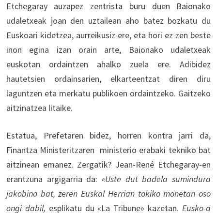
Etchegaray auzapez zentrista buru duen Baionako
udaletxeak joan den uztailean aho batez bozkatu du
Euskoari kidetzea, aurreikusiz ere, eta hori ez zen beste
inon egina izan orain arte, Baionako udaletxeak
euskotan ordaintzen ahalko zuela ere. Adibidez
hautetsien ordainsarien, elkarteentzat diren diru
laguntzen eta merkatu publikoen ordaintzeko. Gaitzeko
aitzinatzea litaike.
Estatua, Prefetaren bidez, horren kontra jarri da,
Finantza Ministeritzaren ministerio erabaki tekniko bat
aitzinean emanez. Zergatik? Jean-René Etchegaray-en
erantzuna argigarria da:
«Uste dut badela sumindura
jakobino bat, zeren Euskal Herrian tokiko monetan oso
ongi dabil,
esplikatu du «La Tribune» kazetan.
Eusko-a