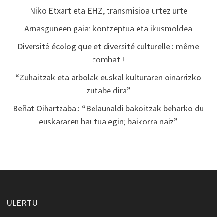
Niko Etxart eta EHZ, transmisioa urtez urte
Arnasguneen gaia: kontzeptua eta ikusmoldea
Diversité écologique et diversité culturelle : même
combat !
“Zuhaitzak eta arbolak euskal kulturaren oinarrizko
zutabe dira”
Beñat Oihartzabal: “Belaunaldi bakoitzak beharko du
euskararen hautua egin; baikorra naiz”
ULERTU