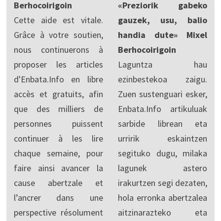
Berhocoirigoin
«Preziorik gabeko
Cette aide est vitale.
gauzek, usu, balio
Grâce à votre soutien,
handia dute» Mixel
nous continuerons à
Berhocoirigoin
proposer les articles
Laguntza hau
d'Enbata.Info en libre
ezinbestekoa zaigu.
accès et gratuits, afin
Zuen sustenguari esker,
que des milliers de
Enbata.Info artikuluak
personnes puissent
sarbide librean eta
continuer à les lire
urririk eskaintzen
chaque semaine, pour
segituko dugu, milaka
faire ainsi avancer la
lagunek astero
cause abertzale et
irakurtzen segi dezaten,
l’ancrer dans une
hola erronka abertzalea
perspective résolument
aitzinarazteko eta