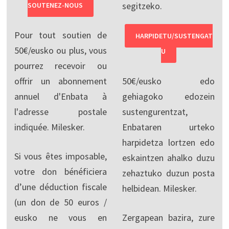
segitzeko.
SOUTENEZ-NOUS
Pour tout soutien de
HARPIDETU/SUSTENGAT
50€/eusko ou plus, vous
U
pourrez recevoir ou
offrir un abonnement
50€/eusko edo
annuel d'Enbata à
gehiagoko edozein
l'adresse postale
sustengurentzat,
indiquée. Milesker.
Enbataren urteko
harpidetza lortzen edo
Si vous êtes imposable,
eskaintzen ahalko duzu
votre don bénéficiera
zehaztuko duzun posta
d’une déduction fiscale
helbidean. Milesker.
(un don de 50 euros /
eusko ne vous en
Zergapean bazira, zure