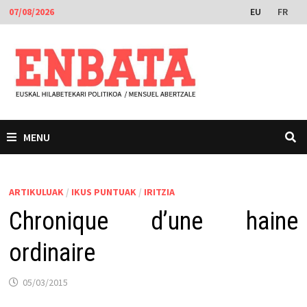
Skip
EU
FR
07/08/2026
to
content
MENU
ARTIKULUAK
/
IKUS PUNTUAK
/
IRITZIA
Chronique d’une haine
ordinaire
05/03/2015