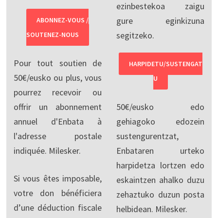
ezinbestekoa zaigu
gure eginkizuna
ABONNEZ-VOUS /
segitzeko.
SOUTENEZ-NOUS
Pour tout soutien de
HARPIDETU/SUSTENGAT
50€/eusko ou plus, vous
U
pourrez recevoir ou
offrir un abonnement
50€/eusko edo
annuel d'Enbata à
gehiagoko edozein
l'adresse postale
sustengurentzat,
indiquée. Milesker.
Enbataren urteko
harpidetza lortzen edo
Si vous êtes imposable,
eskaintzen ahalko duzu
votre don bénéficiera
zehaztuko duzun posta
d’une déduction fiscale
helbidean. Milesker.