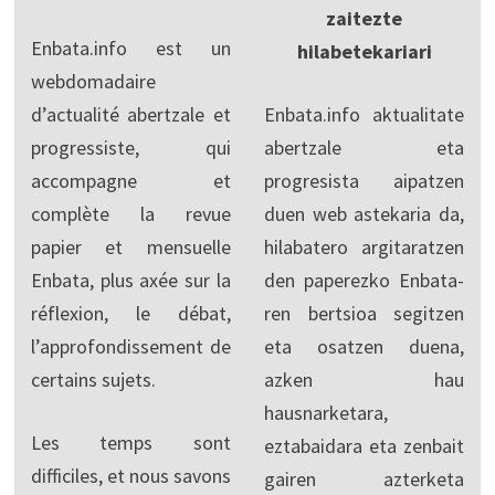
zaitezte
Enbata.info est un
hilabetekariari
webdomadaire
d’actualité abertzale et
Enbata.info aktualitate
progressiste, qui
abertzale eta
accompagne et
progresista aipatzen
complète la revue
duen web astekaria da,
papier et mensuelle
hilabatero argitaratzen
Enbata, plus axée sur la
den paperezko Enbata-
réflexion, le débat,
ren bertsioa segitzen
l’approfondissement de
eta osatzen duena,
certains sujets.
azken hau
hausnarketara,
Les temps sont
eztabaidara eta zenbait
difficiles, et nous savons
gairen azterketa