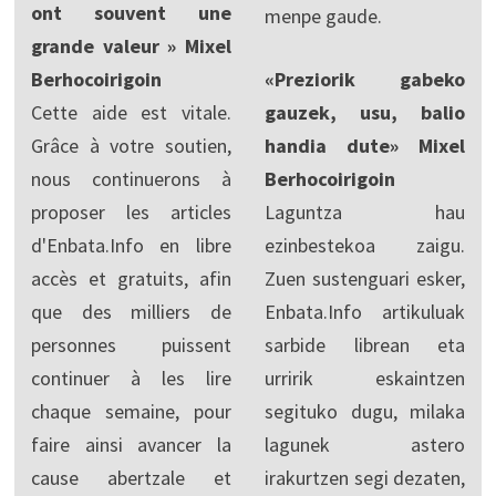
ont souvent une
menpe gaude.
grande valeur » Mixel
Berhocoirigoin
«Preziorik gabeko
Cette aide est vitale.
gauzek, usu, balio
Grâce à votre soutien,
handia dute» Mixel
nous continuerons à
Berhocoirigoin
proposer les articles
Laguntza hau
d'Enbata.Info en libre
ezinbestekoa zaigu.
accès et gratuits, afin
Zuen sustenguari esker,
que des milliers de
Enbata.Info artikuluak
personnes puissent
sarbide librean eta
continuer à les lire
urririk eskaintzen
chaque semaine, pour
segituko dugu, milaka
faire ainsi avancer la
lagunek astero
cause abertzale et
irakurtzen segi dezaten,