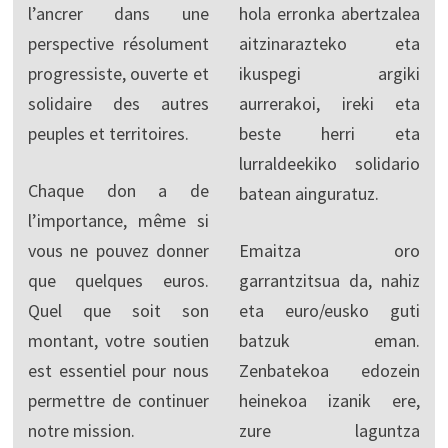
l’ancrer dans une
hola erronka abertzalea
perspective résolument
aitzinarazteko eta
progressiste, ouverte et
ikuspegi argiki
solidaire des autres
aurrerakoi, ireki eta
peuples et territoires.
beste herri eta
lurraldeekiko solidario
Chaque don a de
batean ainguratuz.
l’importance, même si
vous ne pouvez donner
Emaitza oro
que quelques euros.
garrantzitsua da, nahiz
Quel que soit son
eta euro/eusko guti
montant, votre soutien
batzuk eman.
est essentiel pour nous
Zenbatekoa edozein
permettre de continuer
heinekoa izanik ere,
notre mission.
zure laguntza