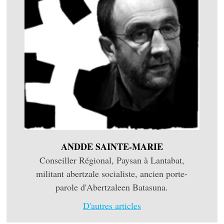
ANDDE SAINTE-MARIE
Conseiller Régional, Paysan à Lantabat,
militant abertzale socialiste, ancien porte-
parole d'Abertzaleen Batasuna.
D'autres articles