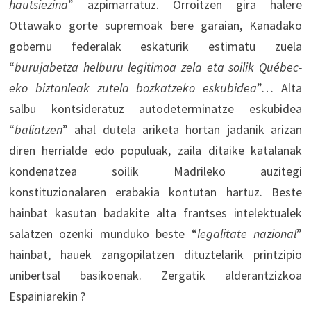
hautsiezina
” azpimarratuz. Orroitzen gira halere
Ottawako gorte supremoak bere garaian, Kanadako
gobernu federalak eskaturik estimatu zuela
“
burujabetza helburu legitimoa zela eta soilik Québec-
eko biztanleak zutela bozkatzeko eskubidea
”… Alta
salbu kontsideratuz autodeterminatze eskubidea
“
baliatzen
” ahal dutela ariketa hortan jadanik arizan
diren herrialde edo populuak, zaila ditaike katalanak
kondenatzea soilik Madrileko auzitegi
konstituzionalaren erabakia kontutan hartuz. Beste
hainbat kasutan badakite alta frantses intelektualek
salatzen ozenki munduko beste “
legalitate nazional
”
hainbat, hauek zangopilatzen dituztelarik printzipio
unibertsal basikoenak. Zergatik alderantzizkoa
Espainiarekin ?