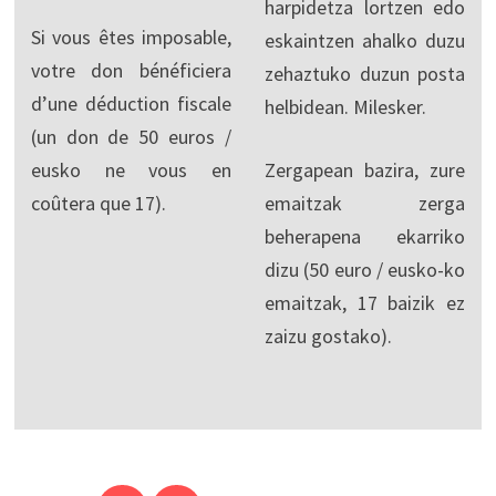
harpidetza lortzen edo
Si vous êtes imposable,
eskaintzen ahalko duzu
votre don bénéficiera
zehaztuko duzun posta
d’une déduction fiscale
helbidean. Milesker.
(un don de 50 euros /
eusko ne vous en
Zergapean bazira, zure
coûtera que 17).
emaitzak zerga
beherapena ekarriko
dizu (50 euro / eusko-ko
emaitzak, 17 baizik ez
zaizu gostako).