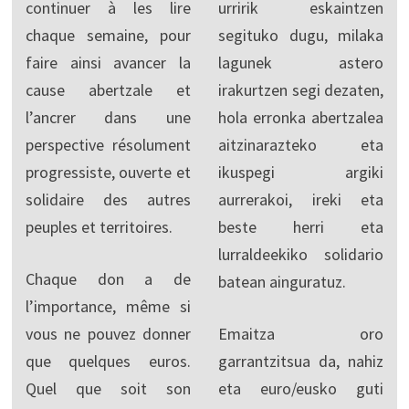
continuer à les lire
urririk eskaintzen
chaque semaine, pour
segituko dugu, milaka
faire ainsi avancer la
lagunek astero
cause abertzale et
irakurtzen segi dezaten,
l’ancrer dans une
hola erronka abertzalea
perspective résolument
aitzinarazteko eta
progressiste, ouverte et
ikuspegi argiki
solidaire des autres
aurrerakoi, ireki eta
peuples et territoires.
beste herri eta
lurraldeekiko solidario
Chaque don a de
batean ainguratuz.
l’importance, même si
vous ne pouvez donner
Emaitza oro
que quelques euros.
garrantzitsua da, nahiz
Quel que soit son
eta euro/eusko guti