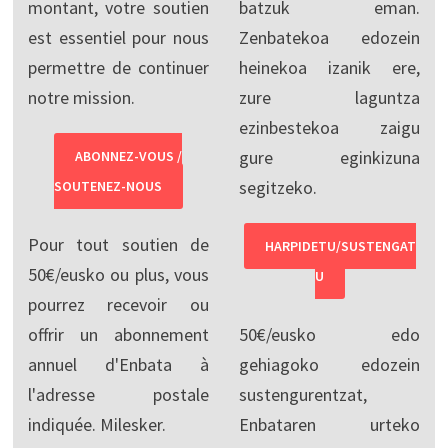
montant, votre soutien
batzuk eman.
est essentiel pour nous
Zenbatekoa edozein
permettre de continuer
heinekoa izanik ere,
notre mission.
zure laguntza
ezinbestekoa zaigu
gure eginkizuna
ABONNEZ-VOUS /
segitzeko.
SOUTENEZ-NOUS
Pour tout soutien de
HARPIDETU/SUSTENGAT
50€/eusko ou plus, vous
U
pourrez recevoir ou
offrir un abonnement
50€/eusko edo
annuel d'Enbata à
gehiagoko edozein
l'adresse postale
sustengurentzat,
indiquée. Milesker.
Enbataren urteko