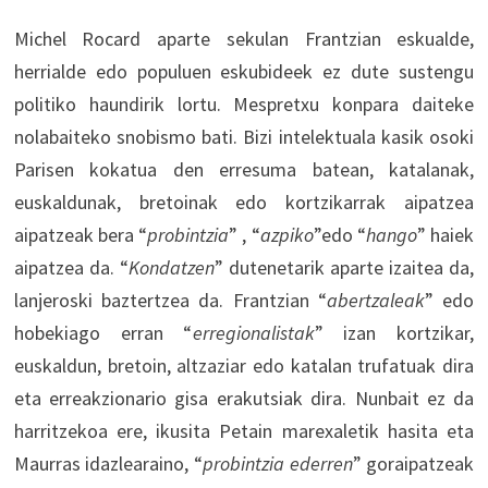
Michel Rocard aparte sekulan Frantzian eskualde,
herrialde edo populuen eskubideek ez dute sustengu
politiko haundirik lortu. Mespretxu konpara daiteke
nolabaiteko snobismo bati. Bizi intelektuala kasik osoki
Parisen kokatua den erresuma batean, katalanak,
euskaldunak, bretoinak edo kortzikarrak aipatzea
aipatzeak bera “
probintzia
” , “
azpiko
”edo “
hango
” haiek
aipatzea da. “
Kondatzen
” dutenetarik aparte izaitea da,
lanjeroski baztertzea da. Frantzian “
abertzaleak
” edo
hobekiago erran “
erregionalistak
” izan kortzikar,
euskaldun, bretoin, altzaziar edo katalan trufatuak dira
eta erreakzionario gisa erakutsiak dira. Nunbait ez da
harritzekoa ere, ikusita Petain marexaletik hasita eta
Maurras idazlearaino, “
probintzia ederren
” goraipatzeak