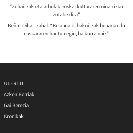
“Zuhaitzak eta arbolak euskal kulturaren oinarrizko
zutabe dira”
Beñat Oihartzabal: “Belaunaldi bakoitzak beharko du
euskararen hautua egin; baikorra naiz”
ULERTU
Azken Berriak
Gai Berezia
Kronikak