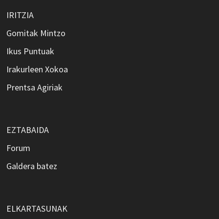
IRITZIA
Gomitak Mintzo
Ikus Puntuak
Irakurleen Xokoa
Prentsa Agiriak
EZTABAIDA
Forum
Galdera batez
ELKARTASUNAK