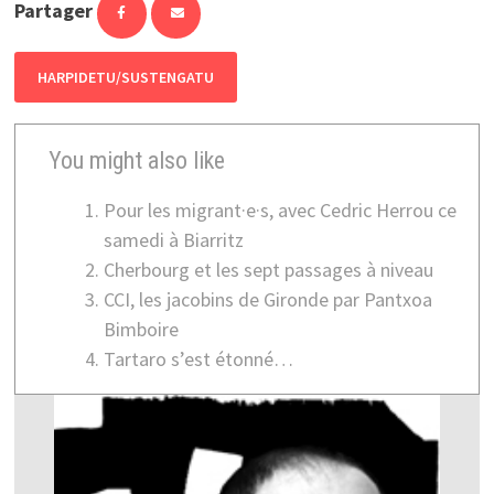
Partager
HARPIDETU/SUSTENGATU
You might also like
Pour les migrant·e·s, avec Cedric Herrou ce
samedi à Biarritz
Cherbourg et les sept passages à niveau
CCI, les jacobins de Gironde par Pantxoa
Bimboire
Tartaro s’est étonné…