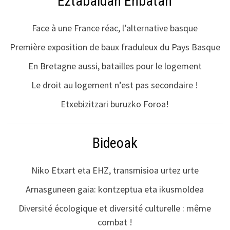
Eztabaidan Enbatan
Face à une France réac, l’alternative basque
Première exposition de baux fraduleux du Pays Basque
En Bretagne aussi, batailles pour le logement
Le droit au logement n’est pas secondaire !
Etxebizitzari buruzko Foroa!
Bideoak
Niko Etxart eta EHZ, transmisioa urtez urte
Arnasguneen gaia: kontzeptua eta ikusmoldea
Diversité écologique et diversité culturelle : même
combat !