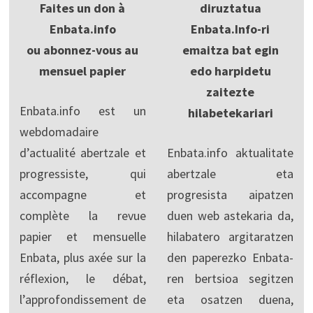
Faites un don à
diruztatua
Enbata.info
Enbata.Info-ri
ou abonnez-vous au
emaitza bat egin
mensuel papier
edo harpidetu
zaitezte
Enbata.info est un
hilabetekariari
webdomadaire
d’actualité abertzale et
Enbata.info aktualitate
progressiste, qui
abertzale eta
accompagne et
progresista aipatzen
complète la revue
duen web astekaria da,
papier et mensuelle
hilabatero argitaratzen
Enbata, plus axée sur la
den paperezko Enbata-
réflexion, le débat,
ren bertsioa segitzen
l’approfondissement de
eta osatzen duena,