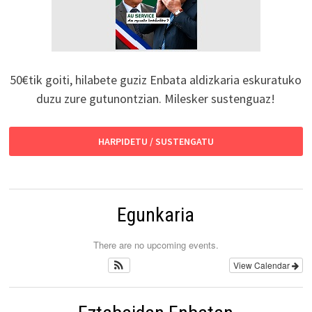
50€tik goiti, hilabete guziz Enbata aldizkaria eskuratuko
duzu zure gutunontzian. Milesker sustenguaz!
HARPIDETU / SUSTENGATU
Egunkaria
There are no upcoming events.
View Calendar