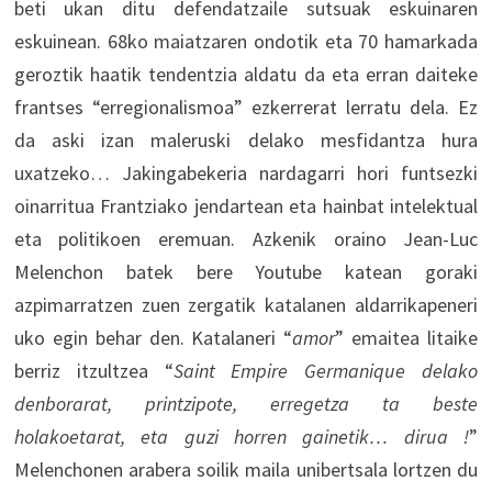
beti ukan ditu defendatzaile sutsuak eskuinaren
eskuinean. 68ko maiatzaren ondotik eta 70 hamarkada
geroztik haatik tendentzia aldatu da eta erran daiteke
frantses “erregionalismoa” ezkerrerat lerratu dela. Ez
da aski izan maleruski delako mesfidantza hura
uxatzeko… Jakingabekeria nardagarri hori funtsezki
oinarritua Frantziako jendartean eta hainbat intelektual
eta politikoen eremuan. Azkenik oraino Jean-Luc
Melenchon batek bere Youtube katean goraki
azpimarratzen zuen zergatik katalanen aldarrikapeneri
uko egin behar den. Katalaneri “
amor
” emaitea litaike
berriz itzultzea “
Saint Empire Germanique delako
denborarat, printzipote, erregetza ta beste
holakoetarat, eta guzi horren gainetik… dirua !
”
Melenchonen arabera soilik maila unibertsala lortzen du