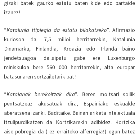
gizaki batek gaurko estatu baten kide edo partaide
izanez!
“
Katalunia ttipiegia da estatu bilakatzeko
”. Afirmazio
kuriosoa da. 7,5 milioi herritarrekin, Katalunia
Dinamarka, Finlandia, Kroazia edo Irlanda baino
jendetsuagoa da..aipatu gabe ere Luxenburgo
miniskuloa bere 560 000 herritarrekin, alta europar
batasunaren sortzailetarik bat!
“
Katalanak berekoitzak dira
”. Beren moltsari soilik
pentsatzeaz akusatuak dira, Espainiako eskualde
aberatsena izanki. Baditaike. Bainan ariketa intelektuala
itzulipurdikatzen da Kortzikarekin adibidez. Kortzika
aise pobregia da ( ez erraiteko alferregia!) egun batez