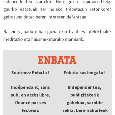
independentea izaiteko. Hori guzia azpimarratzeko
gaurko estatuak zer nolako trebetasun retorikoren
gaitasuna duten beren interesen defentsan.
Bai zinez, badute hau guziarekin frantses intelektualek
meditazio eta hausnarketarako mamiarik.
Soutenez Enbata !
Enbata sustengatu !
Indépendant, sans
Independentea,
pub, en accès libre,
publizitaterik
financé par ses
gabekoa, sarbide
lecteurs
irekia, bere irakurleek