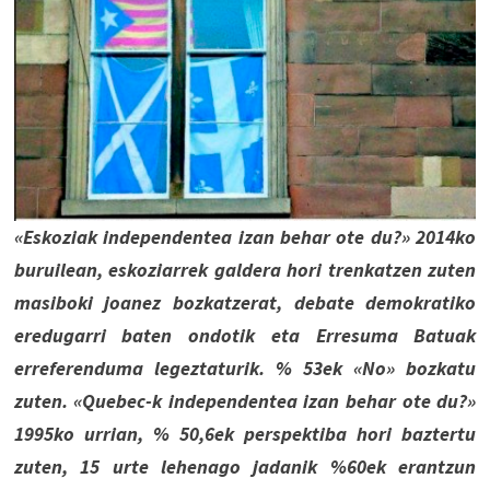
«Eskoziak independentea izan behar ote du?» 2014ko
buruilean, eskoziarrek galdera hori trenkatzen zuten
masiboki joanez bozkatzerat, debate demokratiko
eredugarri baten ondotik eta Erresuma Batuak
erreferenduma legeztaturik. % 53ek «No» bozkatu
zuten. «Quebec-k independentea izan behar ote du?»
1995ko urrian, % 50,6ek perspektiba hori baztertu
zuten, 15 urte lehenago jadanik %60ek erantzun