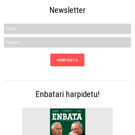
Newsletter
Enbatari harpidetu!