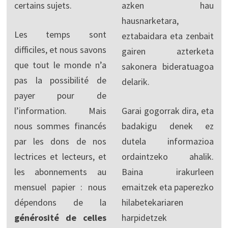
certains sujets.
azken hau
hausnarketara,
Les temps sont
eztabaidara eta zenbait
difficiles, et nous savons
gairen azterketa
que tout le monde n’a
sakonera bideratuagoa
pas la possibilité de
delarik.
payer pour de
l’information. Mais
Garai gogorrak dira, eta
nous sommes financés
badakigu denek ez
par les dons de nos
dutela informazioa
lectrices et lecteurs, et
ordaintzeko ahalik.
les abonnements au
Baina irakurleen
mensuel papier : nous
emaitzek eta paperezko
dépendons de la
hilabetekariaren
générosité de celles
harpidetzek