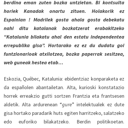
berdina eman zuten bozka untzietan. Bi kontsulta
horiek Kanadak onartu zituen. Holakorik ez
Espainian ! Madrilek gosta ahala gosta debekatu
nahi ditu katalanak bozkatzerat erabakitzeko
“Katalunia bilakatu ahal den estatu independentea
errepublika gisa”. Hortarako ez ez du dudatu goi
funtzionarioak atxilotzea, bozka paperrak sesitzea,
web guneak hestea etab…
Eskozia, Québec, Katalunia: ebidentziaz konparaketa ez
da españolen abantailetan. Alta, kurioski konstatazio
horrek erreakzio gutti sortzen Frantzia eta frantsesen
aldetik. Alta ardurenean “
gure
” intelektualek ez dute
gisa hortako paradarik huts egiten harritzeko, salatzeko
edo euforiko bilakatzeko. Berdin politikoetan.