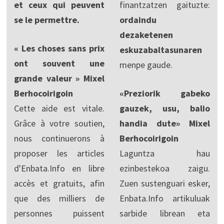
et ceux qui peuvent
finantzatzen gaituzte:
se le permettre.
ordaindu
dezaketenen
« Les choses sans prix
eskuzabaltasunaren
ont souvent une
menpe gaude.
grande valeur » Mixel
Berhocoirigoin
«Preziorik gabeko
Cette aide est vitale.
gauzek, usu, balio
Grâce à votre soutien,
handia dute» Mixel
nous continuerons à
Berhocoirigoin
proposer les articles
Laguntza hau
d'Enbata.Info en libre
ezinbestekoa zaigu.
accès et gratuits, afin
Zuen sustenguari esker,
que des milliers de
Enbata.Info artikuluak
personnes puissent
sarbide librean eta