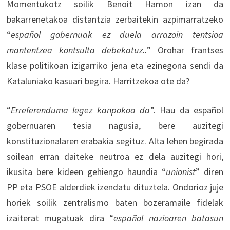
Momentukotz soilik Benoit Hamon izan da
bakarrenetakoa distantzia zerbaitekin azpimarratzeko
“
español gobernuak ez duela arrazoin tentsioa
mantentzea kontsulta debekatuz..
” Orohar frantses
klase politikoan izigarriko jena eta ezinegona sendi da
Kataluniako kasuari begira. Harritzekoa ote da?
“
Erreferenduma legez kanpokoa da
”. Hau da español
gobernuaren tesia nagusia, bere auzitegi
konstituzionalaren erabakia segituz. Alta lehen begirada
soilean erran daiteke neutroa ez dela auzitegi hori,
ikusita bere kideen gehiengo haundia “
unionist
” diren
PP eta PSOE alderdiek izendatu dituztela. Ondorioz juje
horiek soilik zentralismo baten bozeramaile fidelak
izaiterat mugatuak dira “
español nazioaren batasun