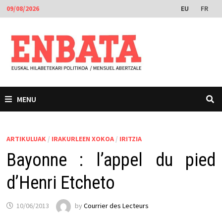
Skip
EU
FR
09/08/2026
to
content
MENU
ARTIKULUAK
/
IRAKURLEEN XOKOA
/
IRITZIA
Bayonne : l’appel du pied
d’Henri Etcheto
10/06/2013
by
Courrier des Lecteurs