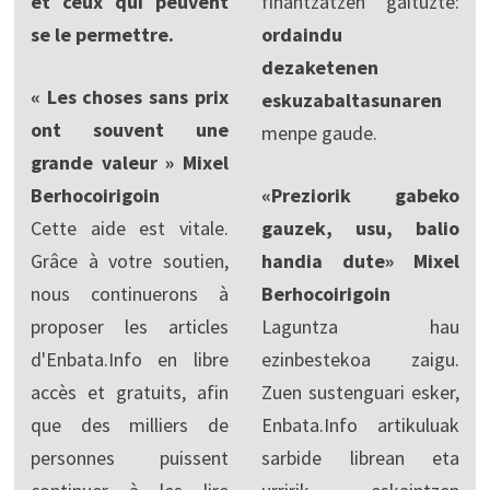
et ceux qui peuvent
finantzatzen gaituzte:
se le permettre.
ordaindu
dezaketenen
« Les choses sans prix
eskuzabaltasunaren
ont souvent une
menpe gaude.
grande valeur » Mixel
Berhocoirigoin
«Preziorik gabeko
Cette aide est vitale.
gauzek, usu, balio
Grâce à votre soutien,
handia dute» Mixel
nous continuerons à
Berhocoirigoin
proposer les articles
Laguntza hau
d'Enbata.Info en libre
ezinbestekoa zaigu.
accès et gratuits, afin
Zuen sustenguari esker,
que des milliers de
Enbata.Info artikuluak
personnes puissent
sarbide librean eta