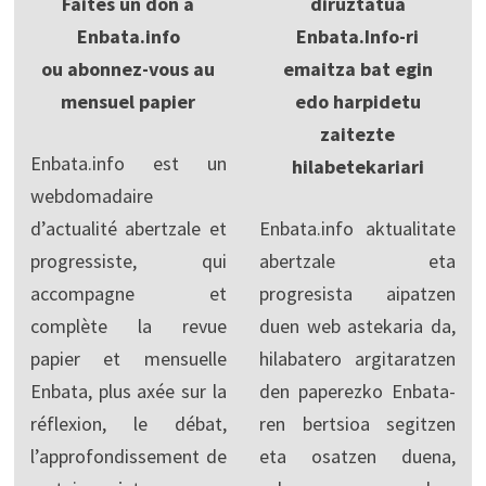
Faites un don à
diruztatua
Enbata.info
Enbata.Info-ri
ou abonnez-vous au
emaitza bat egin
mensuel papier
edo harpidetu
zaitezte
Enbata.info est un
hilabetekariari
webdomadaire
d’actualité abertzale et
Enbata.info aktualitate
progressiste, qui
abertzale eta
accompagne et
progresista aipatzen
complète la revue
duen web astekaria da,
papier et mensuelle
hilabatero argitaratzen
Enbata, plus axée sur la
den paperezko Enbata-
réflexion, le débat,
ren bertsioa segitzen
l’approfondissement de
eta osatzen duena,