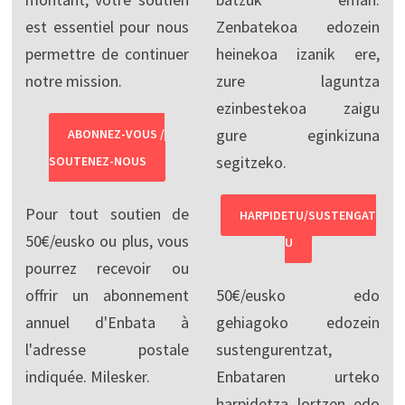
est essentiel pour nous
Zenbatekoa edozein
permettre de continuer
heinekoa izanik ere,
notre mission.
zure laguntza
ezinbestekoa zaigu
gure eginkizuna
ABONNEZ-VOUS /
segitzeko.
SOUTENEZ-NOUS
Pour tout soutien de
HARPIDETU/SUSTENGAT
50€/eusko ou plus, vous
U
pourrez recevoir ou
offrir un abonnement
50€/eusko edo
annuel d'Enbata à
gehiagoko edozein
l'adresse postale
sustengurentzat,
indiquée. Milesker.
Enbataren urteko
harpidetza lortzen edo