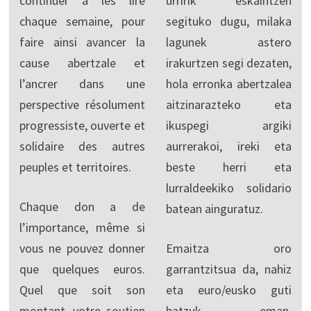
continuer à les lire
urririk eskaintzen
chaque semaine, pour
segituko dugu, milaka
faire ainsi avancer la
lagunek astero
cause abertzale et
irakurtzen segi dezaten,
l’ancrer dans une
hola erronka abertzalea
perspective résolument
aitzinarazteko eta
progressiste, ouverte et
ikuspegi argiki
solidaire des autres
aurrerakoi, ireki eta
peuples et territoires.
beste herri eta
lurraldeekiko solidario
Chaque don a de
batean ainguratuz.
l’importance, même si
vous ne pouvez donner
Emaitza oro
que quelques euros.
garrantzitsua da, nahiz
Quel que soit son
eta euro/eusko guti
montant, votre soutien
batzuk eman.