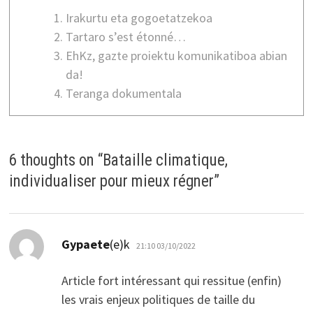
Irakurtu eta gogoetatzekoa
Tartaro s’est étonné…
EhKz, gazte proiektu komunikatiboa abian
da!
Teranga dokumentala
6 thoughts on “
Bataille climatique,
individualiser pour mieux régner
”
dio:
Gypaete
(e)k
21:10 03/10/2022
Article fort intéressant qui ressitue (enfin)
les vrais enjeux politiques de taille du