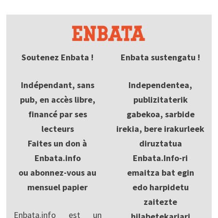
Soutenez Enbata !
Enbata sustengatu !
Indépendant, sans
Independentea,
pub, en accès libre,
publizitaterik
financé par ses
gabekoa, sarbide
lecteurs
irekia, bere irakurleek
Faites un don à
diruztatua
Enbata.info
Enbata.Info-ri
ou abonnez-vous au
emaitza bat egin
mensuel papier
edo harpidetu
zaitezte
Enbata.info est un
hilabetekariari