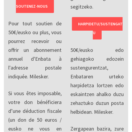
segitzeko.
SOUTENEZ-NOUS
Pour tout soutien de
HARPIDETU/SUSTENGAT
50€/eusko ou plus, vous
U
pourrez recevoir ou
offrir un abonnement
50€/eusko edo
annuel d'Enbata à
gehiagoko edozein
l'adresse postale
sustengurentzat,
indiquée. Milesker.
Enbataren urteko
harpidetza lortzen edo
Si vous êtes imposable,
eskaintzen ahalko duzu
votre don bénéficiera
zehaztuko duzun posta
d’une déduction fiscale
helbidean. Milesker.
(un don de 50 euros /
eusko ne vous en
Zergapean bazira, zure