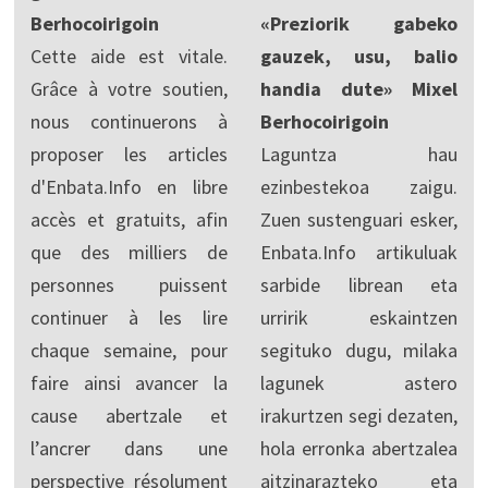
Berhocoirigoin
«Preziorik gabeko
Cette aide est vitale.
gauzek, usu, balio
Grâce à votre soutien,
handia dute» Mixel
nous continuerons à
Berhocoirigoin
proposer les articles
Laguntza hau
d'Enbata.Info en libre
ezinbestekoa zaigu.
accès et gratuits, afin
Zuen sustenguari esker,
que des milliers de
Enbata.Info artikuluak
personnes puissent
sarbide librean eta
continuer à les lire
urririk eskaintzen
chaque semaine, pour
segituko dugu, milaka
faire ainsi avancer la
lagunek astero
cause abertzale et
irakurtzen segi dezaten,
l’ancrer dans une
hola erronka abertzalea
perspective résolument
aitzinarazteko eta