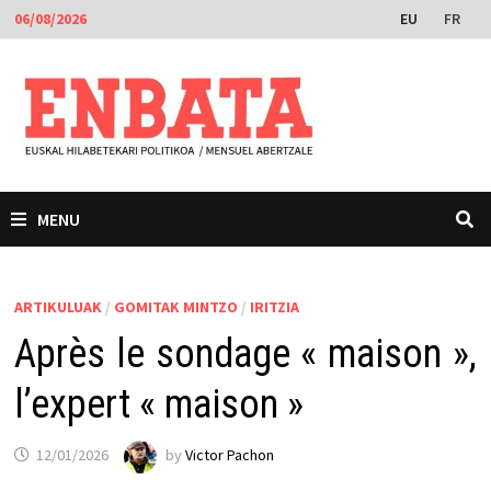
Skip
EU
FR
06/08/2026
to
content
MENU
ARTIKULUAK
/
GOMITAK MINTZO
/
IRITZIA
Après le sondage « maison »,
l’expert « maison »
12/01/2026
by
Victor Pachon