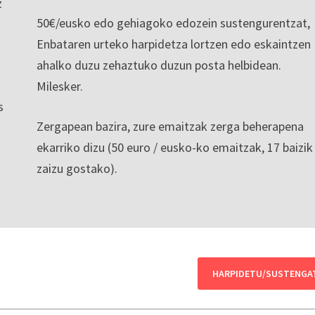
z
50€/eusko edo gehiagoko edozein sustengurentzat,
Enbataren urteko harpidetza lortzen edo eskaintzen
ahalko duzu zehaztuko duzun posta helbidean.
Milesker.
s
Zergapean bazira, zure emaitzak zerga beherapena
ekarriko dizu (50 euro / eusko-ko emaitzak, 17 baizik
zaizu gostako).
HARPIDETU/SUSTENGA