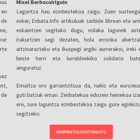
ous
Mixel Berhocoirigoin
 en
Laguntza hau ezinbestekoa zaigu. Zuen sustengu
 de
esker, Enbata.Info artikuluak sarbide librean eta urri
ne,
eskaintzen segituko dugu, milaka lagunek ast
rer
irakurtzen segi dezaten, hola erronka abertza
rte
aitzinarazteko eta ikuspegi argiki aurrerakoi, ireki 
beste herri eta lurraldeekiko solidario bat
ainguratuz.
vez
nt,
Emaitza oro garrantzitsua da, nahiz eta euro/eu
 de
guti batzuk eman. Zenbatekoa edozein heinekoa iza
ere, zure laguntza ezinbestekoa zaigu gure eginkiz
segitzeko.
HARPIDETU/SUSTENGATU