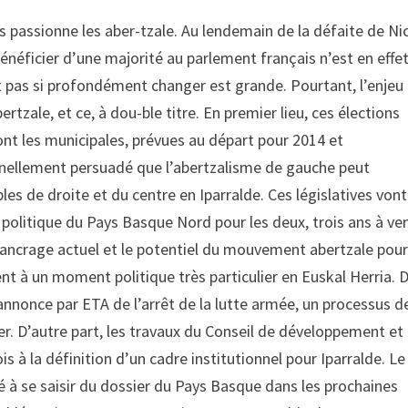
s passionne les aber-tzale. Au lendemain de la défaite de Ni
bénéficier d’une majorité au parlement français n’est en effe
nt pas si profondément changer est grande. Pourtant, l’enjeu
tzale, et ce, à dou-ble titre. En premier lieu, ces élections
ont les municipales, prévues au départ pour 2014 et
nellement persuadé que l’abertzalisme de gauche peut
les de droite et du centre en Iparralde. Ces législatives vont
politique du Pays Basque Nord pour les deux, trois ans à ven
 l’ancrage actuel et le potentiel du mouvement abertzale pour
ent à un moment politique très particulier en Euskal Herria. 
l’annonce par ETA de l’arrêt de la lutte armée, un processus d
r. D’autre part, les travaux du Conseil de développement et
s à la définition d’un cadre institutionnel pour Iparralde. Le
 à se saisir du dossier du Pays Basque dans les prochaines