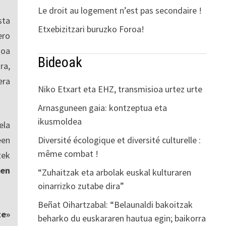
Le droit au logement n’est pas secondaire !
sta
Etxebizitzari buruzko Foroa!
ro
ioa
Bideoak
ra,
era
Niko Etxart eta EHZ, transmisioa urtez urte
Arnasguneen gaia: kontzeptua eta
ikusmoldea
ela
Diversité écologique et diversité culturelle :
een
même combat !
zek
en
“Zuhaitzak eta arbolak euskal kulturaren
oinarrizko zutabe dira”
Beñat Oihartzabal: “Belaunaldi bakoitzak
te»
beharko du euskararen hautua egin; baikorra