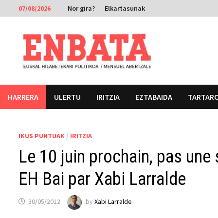
Skip
07/08/2026
Nor gira?
Elkartasunak
to
content
HARRERA
ULERTU
IRITZIA
EZTABAIDA
TARTAR
IKUS PUNTUAK
/
IRITZIA
Le 10 juin prochain, pas une 
EH Bai par Xabi Larralde
30/05/2012
by
Xabi Larralde