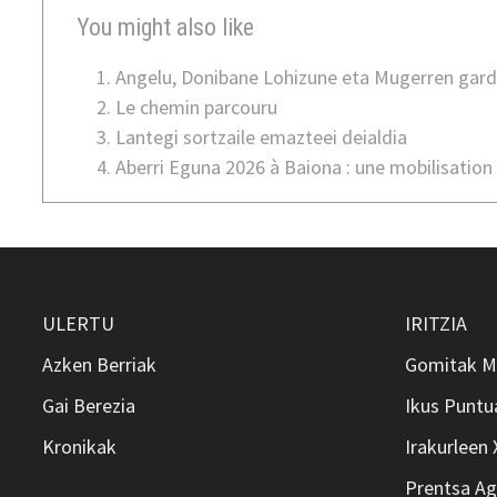
You might also like
Angelu, Donibane Lohizune eta Mugerren gard
Le chemin parcouru
Lantegi sortzaile emazteei deialdia
Aberri Eguna 2026 à Baiona : une mobilisation
ULERTU
IRITZIA
Azken Berriak
Gomitak M
Gai Berezia
Ikus Puntu
Kronikak
Irakurleen
Prentsa Ag