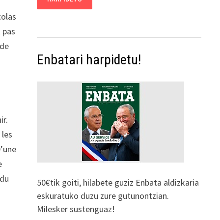
colas
t pas
 de
Enbatari harpidetu!
ir.
 les
D’une
e
 du
50€tik goiti, hilabete guziz Enbata aldizkaria
eskuratuko duzu zure gutunontzian.
Milesker sustenguaz!