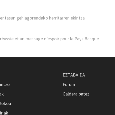
entasun gehiagorendako herritarren ekintza
 réussie et un message d’espoir pour le Pays Basque
EZTABAIDA
intzo
Forum
ak
Galdera batez
 Xokoa
iriak