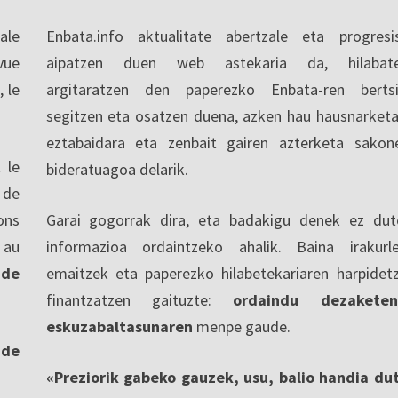
ale
Enbata.info aktualitate abertzale eta progresi
vue
aipatzen duen web astekaria da, hilabate
, le
argitaratzen den paperezko Enbata-ren berts
segitzen eta osatzen duena, azken hau hausnarketa
eztabaidara eta zenbait gairen azterketa sakon
 le
bideratuagoa delarik.
 de
ons
Garai gogorrak dira, eta badakigu denek ez dut
 au
informazioa ordaintzeko ahalik. Baina irakurl
 de
emaitzek eta paperezko hilabetekariaren harpidet
finantzatzen gaituzte:
ordaindu dezaketen
eskuzabaltasunaren
menpe gaude.
nde
«Preziorik gabeko gauzek, usu, balio handia du