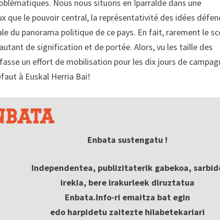
 problématiques. Nous nous situons en Iparralde dans une
ux que le pouvoir central, la représentativité des idées défe
le du panorama politique de ce pays. En fait, rarement le sc
utant de signification et de portée. Alors, vu les taille des
 fasse un effort de mobilisation pour les dix jours de campa
défaut à Euskal Herria Bai!
Enbata sustengatu !
Independentea, publizitaterik gabekoa, sarbid
irekia, bere irakurleek diruztatua
Enbata.Info-ri emaitza bat egin
edo harpidetu zaitezte hilabetekariari