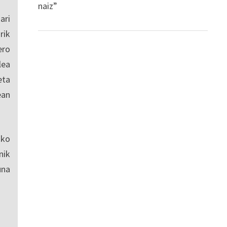
naiz”
ari
rik
ero
lea
eta
ean
sko
nik
una